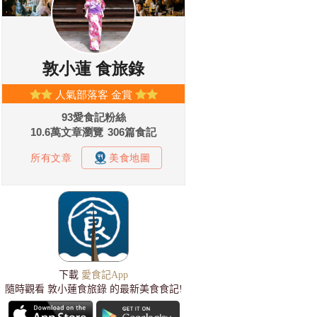
下載
愛食記App
隨時觀看 敦小蓮食旅錄 的最新美食食記!