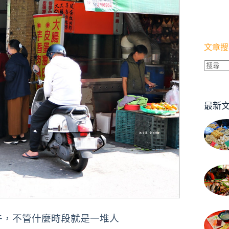
文章搜
找
不
到
最新
符
合
條
件
的
結
果
午，不管什麼時段就是一堆人