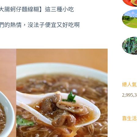
大腸蚵仔麵線糊】這三種小吃
們的熱情，沒法子便宜又好吃啊
總人氣
2,995,
靠生活