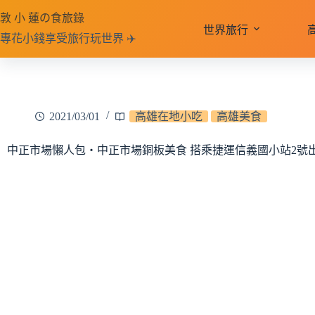
跳
敦 小 蓮の食旅錄
至
世界旅行
專花小錢享受旅行玩世界 ✈️
主
要
內
容
2021/03/01
高雄在地小吃
高雄美食
中正市場懶人包‧中正市場銅板美食 搭乘捷運信義國小站2號