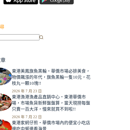
尋
文章
東港美鳳旗魚黑輪‧華僑市場必排美食，
物價飆漲的年代，旗魚黑輪一隻10元，花
枝丸一顆10塊!!
2026 年 7 月 23 日
東港漁港漁產品直銷中心‧東港華僑市
場，市場魚貨新鮮盤盤算，當天現撈每盤
只賣一百大洋，慢來就買不到啦!!
2026 年 7 月 22 日
東港家蚵仔煎‧華僑市場內的便宜小吃店
邊吃中餐邊看海景