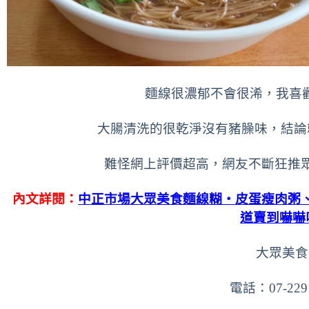
麵線很濃郁不會很浠，我喜
大腸清洗的很乾淨沒有豬臊味，結論
難怪網上評價超高，網友不斷狂推
內文詳閱：
中正市場大眾美食麵線糊‧皮蛋瘦肉粥
道賣到嚇嚇
大眾美食
電話：07-229