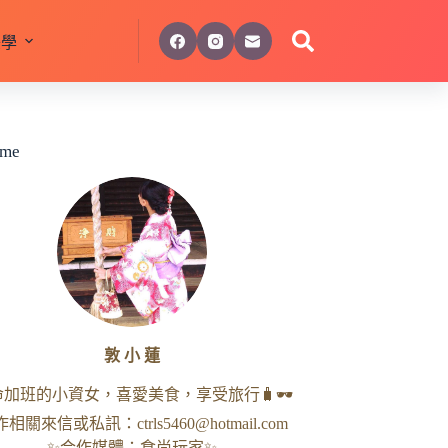
美學
 me
敦 小 蓮
命加班的小資女，喜愛美食，享受旅行🧳🕶
作相關來信或私訊：
ctrls5460@hotmail.com
✨合作媒體：食尚玩家✨