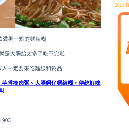
202
歡濃稠一點的麵線糊
就是大腸給太多了吃不完啦
眾人一定要來吃麵線和粥品
、芋香瘦肉粥、大腸蚵仔麵線糊，傳統好味
叫
1903