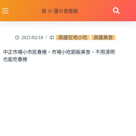
跳
至
敦 小 蓮の食旅錄
主
要
內
2021/02/18
高雄在地小吃
高雄美食
容
中正市場小市民春捲‧市場小吃銅板美食，不用清明
也能吃春捲