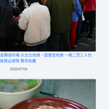
金獅湖市場-大台北肉焿‧超便宜肉焿 一碗二至三人份
逢買必排隊 賣完收攤
2026/07/04