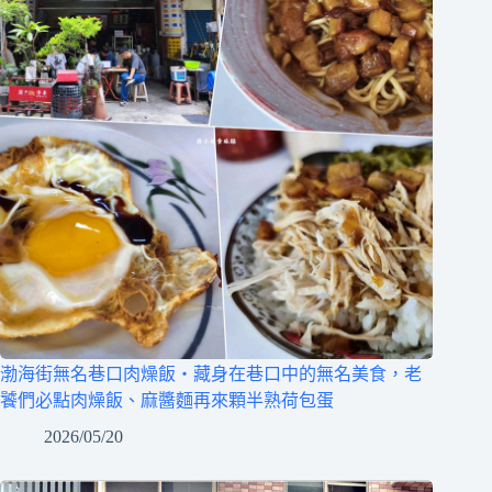
渤海街無名巷口肉燥飯‧藏身在巷口中的無名美食，老
饕們必點肉燥飯、麻醬麵再來顆半熟荷包蛋
2026/05/20