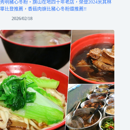
秀明豬心冬粉‧旗山在地四十年老店，榮登2024米其林
畢比登推薦，香菇肉焿比豬心冬粉還推薦!!
2026/02/18