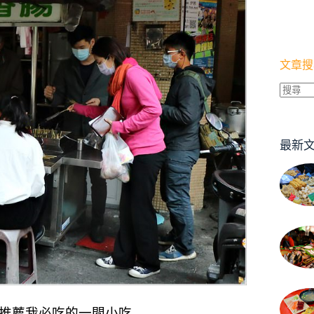
文章搜
找
不
到
最新
符
合
條
件
的
結
果
推薦我必吃的一間小吃