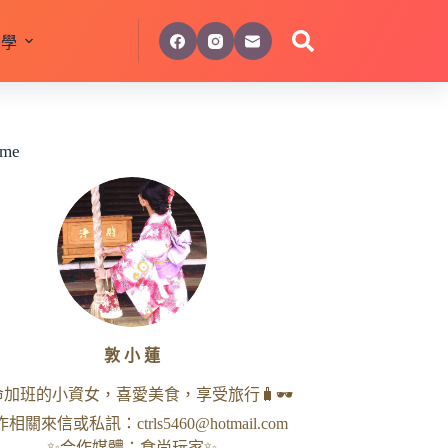
美學
 me
敦 小 蓮
命加班的小資女，喜愛美食，享受旅行🧳🕶
作相關來信或私訊：
ctrls5460@hotmail.com
✨合作媒體：食尚玩家✨