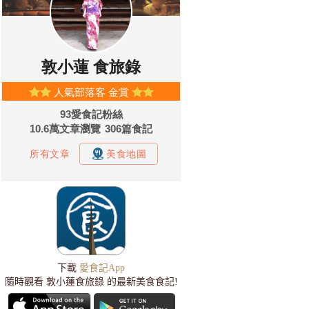
下載
愛食記App
隨時觀看 敦小蓮食旅錄 的最新美食食記!