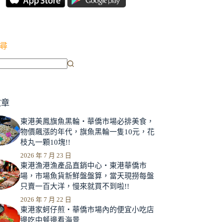
尋
文章
東港美鳳旗魚黑輪‧華僑市場必排美食，
物價飆漲的年代，旗魚黑輪一隻10元，花
枝丸一顆10塊!!
2026 年 7 月 23 日
東港漁港漁產品直銷中心‧東港華僑市
場，市場魚貨新鮮盤盤算，當天現撈每盤
只賣一百大洋，慢來就買不到啦!!
2026 年 7 月 22 日
東港家蚵仔煎‧華僑市場內的便宜小吃店
邊吃中餐邊看海景