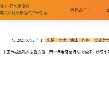
跳
敦 小 蓮の食旅錄
至
世界旅行
專花小錢享受旅行玩世界 ✈️
主
要
內
容
2021/02/02
火鍋．燒烤．滷味．炸物
高雄美
中正市場黑輪大腸香腸攤‧四十年老店堅持碳火碳烤，傳統小