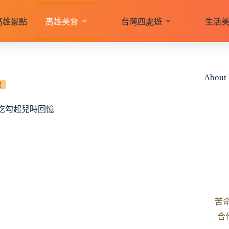
高雄景點
高雄美食
台灣四處遊
生活
About
食
吃勾起兒時回憶
苦
合