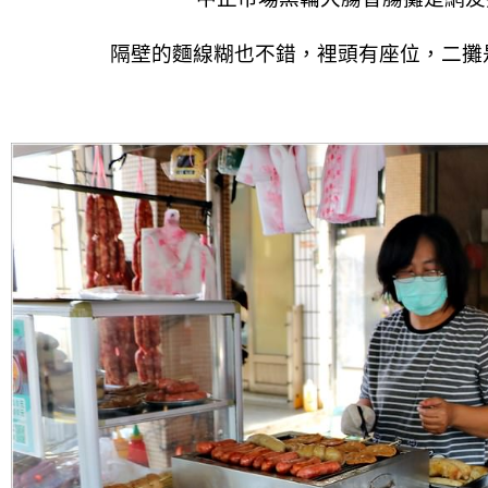
隔壁的麵線糊也不錯，裡頭有座位，二攤