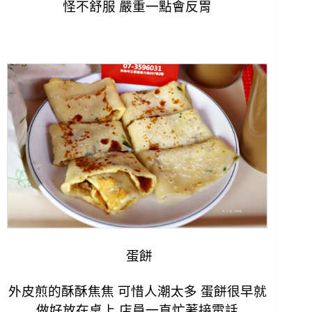
怪不舒服 嚴重一點會反胃
蛋餅
外皮煎的酥酥焦焦 可惜人潮太多 蛋餅很早就
做好放在桌上 店員一直忙著接電話