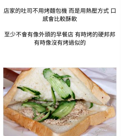
店家的吐司不用烤麵包機 而是用熱壓方式 口
感會比較酥軟
至少不會有像外頭的早餐店 有時烤的硬邦邦
有時像沒有烤過似的