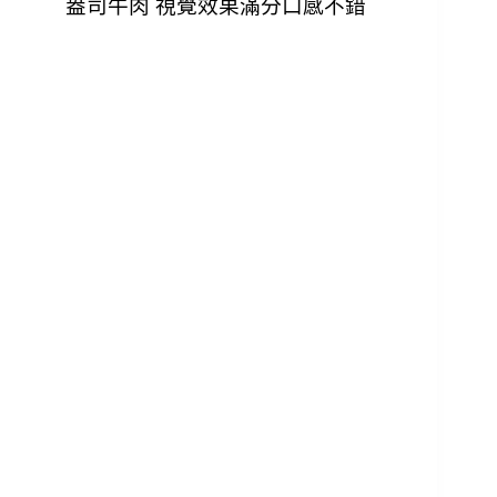
盎司牛肉 視覺效果滿分
口感不錯