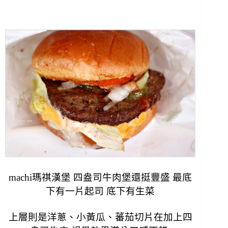
machi瑪祺漢堡 四盎司牛肉堡還挺豐盛 最底
下有一片起司 底下有生菜
上層則是洋蔥、小黃瓜、蕃茄切片在加上四