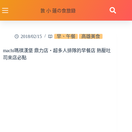
跳
至
敦 小 蓮の食旅錄
主
要
內
2018/02/15
早、午餐
高雄美食
容
machi瑪祺漢堡 鼎力店‧超多人排隊的早餐店 熱壓吐
司來店必點