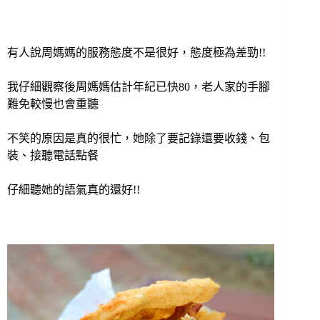
有人說周媽媽的服務態度不是很好，態度極為差勁!!
我仔細觀察後周媽媽估計年紀已快80，老人家的手腳
難免較慢也會重聽
不笑的原因是真的很忙，她除了要記錄還要收錢、包
裝、接聽電話點餐
仔細聽她的語氣真的還好!!