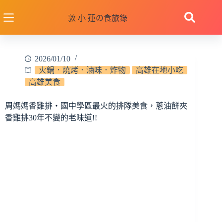
跳
至
敦 小 蓮の食旅錄
主
要
內
2026/01/10
容
火鍋．燒烤．滷味．炸物
高雄在地小吃
高雄美食
周媽媽香雞排‧國中學區最火的排隊美食，蔥油餅夾
香雞排30年不變的老味道!!