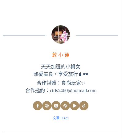
敦 小 蓮
天天加班的小資女
熱愛美食，享受旅行🧳🕶
合作媒體：食尚玩家✨
合作邀約：
ctrls5460@hotmail.com
文章: 1329