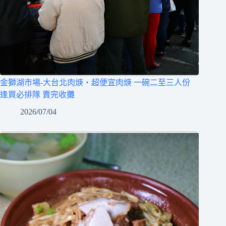
金獅湖市場-大台北肉焿‧超便宜肉焿 一碗二至三人份
逢買必排隊 賣完收攤
2026/07/04