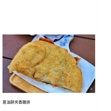
蔥油餅夾香雞排