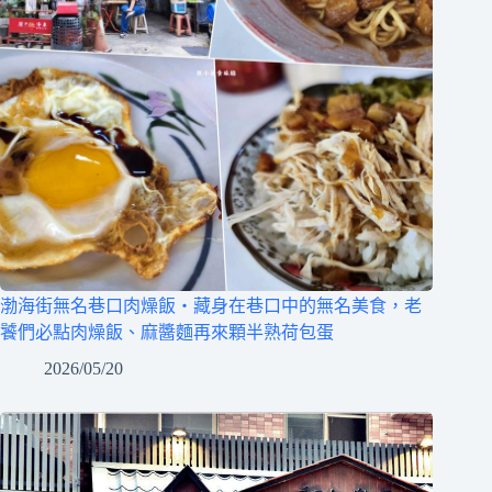
渤海街無名巷口肉燥飯‧藏身在巷口中的無名美食，老
饕們必點肉燥飯、麻醬麵再來顆半熟荷包蛋
2026/05/20