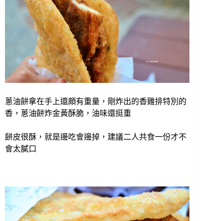
蔥油餅拿在手上還頗有重量，剛炸出的香雞排特別的
香，蔥油餅炸金黃酥脆，油味還挺重
餅皮很酥，就是邊吃會邊掉，建議二人共食一份才不
會太膩口