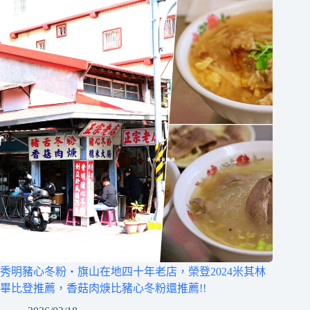
秀明豬心冬粉‧旗山在地四十年老店，榮登2024米其林
畢比登推薦，香菇肉焿比豬心冬粉還推薦!!