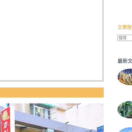
文章搜
找
不
到
最新
符
合
條
件
的
結
果