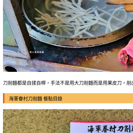
刀削麵都是自揉自桿，手法不是用大刀削麵而是用果皮刀，削
海軍眷村刀削麵 餐點目錄