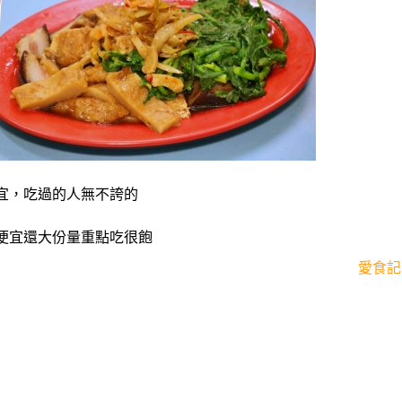
宜，吃過的人無不誇的
便宜還大份量重點吃很飽
愛食記