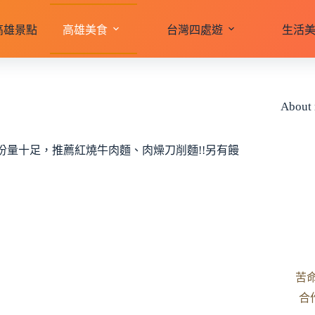
高雄景點
高雄美食
台灣四處遊
生活
About
量十足，推薦紅燒牛肉麵、肉燥刀削麵!!另有饅
苦
合