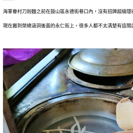
海軍眷村刀削麵之前在鼓山區永德街巷口內，沒有招牌超級隱
現在搬到榮總涵洞後面的永仁街上，很多人都不太清楚有這間