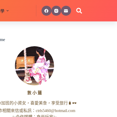
美學
 me
敦 小 蓮
命加班的小資女，喜愛美食，享受旅行🧳🕶
作相關來信或私訊：
ctrls5460@hotmail.com
✨合作媒體：食尚玩家✨