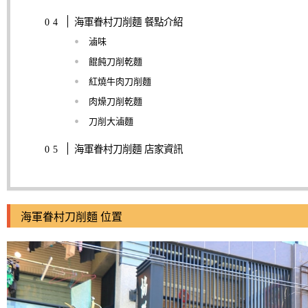
海軍眷村刀削麵 餐點介紹
滷味
餛飩刀削乾麵
紅燒牛肉刀削麵
肉燥刀削乾麵
刀削大滷麵
海軍眷村刀削麵 店家資訊
海軍眷村刀削麵 位置