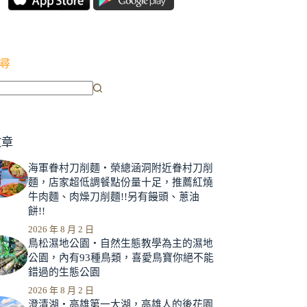
尋
文章
海軍眷村刀削麵‧榮總涵洞附近眷村刀削
麵，店家超低調餐點份量十足，推薦紅燒
牛肉麵、肉燥刀削麵!!另有饅頭、蔥油
餅!!
2026 年 8 月 2 日
鳥松濕地公園‧自然生態教學為主的濕地
公園，內有93種鳥類，喜愛鳥寶你絕不能
錯過的生態公園
2026 年 8 月 2 日
澄清湖‧高雄第一大湖，高雄人的後花園