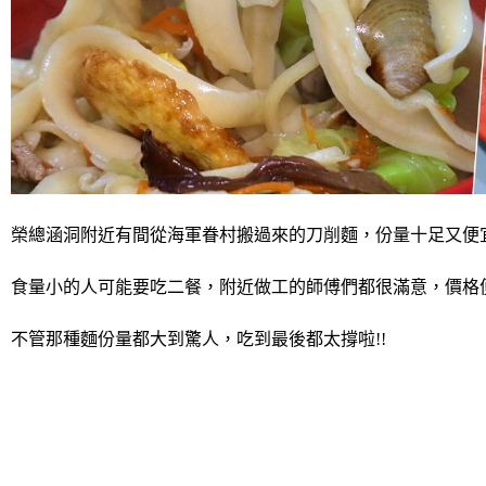
榮總涵洞附近有間從海軍眷村搬過來的刀削麵，份量十足又便
食量小的人可能要吃二餐，附近做工的師傅們都很滿意，價格
不管那種麵份量都大到驚人，吃到最後都太撐啦!!