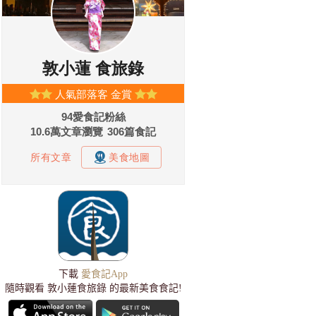
下載
愛食記App
隨時觀看 敦小蓮食旅錄 的最新美食食記!