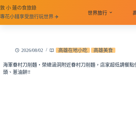
跳
敦 小 蓮の食旅錄
至
世界旅行
專花小錢享受旅行玩世界 ✈️
主
要
內
容
2026/08/02
高雄在地小吃
高雄美食
海軍眷村刀削麵‧榮總涵洞附近眷村刀削麵，店家超低調餐點份
頭、蔥油餅!!