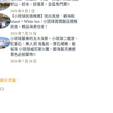
好山、好水、好風景，全區免門票!!
2026 年 8 月 1 日
【小琉球民宿推薦】琉白覓旅．觀海館
Island × White Inn｜小琉球首間飯店規格
民宿，精品海景住宿！
2026 年 7 月 31 日
小琉球最美的五大海景‧小琉球二龍宮、
紅番石、美人洞 烏龜岩、厚石裙礁、蛤
板灣 小琉球威尼斯沙灘，碧海藍天療癒
景色必拍聖地!!
2026 年 7 月 28 日
累計流量：
713