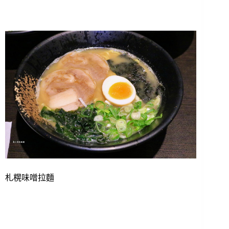
札榥味噌拉麵