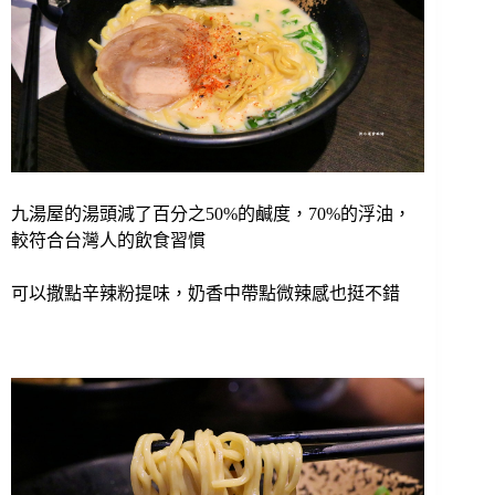
九湯屋的湯頭減了百分之50%的鹹度，70%的浮油，
較符合台灣人的飲食習慣
可以撒點辛辣粉提味，奶香中帶點微辣感也挺不錯