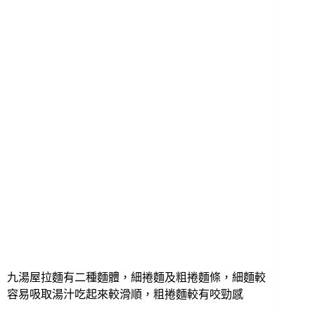
九湯屋拉麵有二種麵體，細捲麵及粗捲麵條，細麵較
容易吸取湯汁吃起來較滑順，粗捲麵較有咬勁感