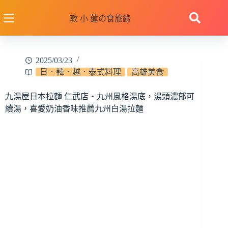
跳
至
敦 小 蓮の食旅錄
主
要
內
2025/03/23
容
日．韓．越．泰式料理
高雄美食
九湯屋日本拉麵 仁武店‧九州風格湯底，湯頭濃郁可
續湯，喜愛奶油香味推薦九州白湯拉麵