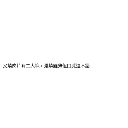
叉燒肉片有二大塊，淺燒雖薄但口感還不錯