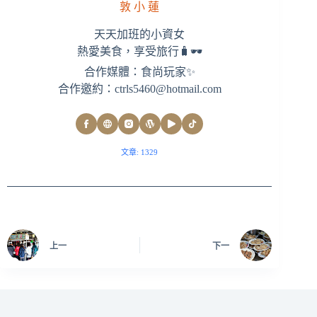
敦 小 蓮
天天加班的小資女
熱愛美食，享受旅行🧳🕶
合作媒體：食尚玩家✨
合作邀約：
ctrls5460@hotmail.com
文章: 1329
上一
下一