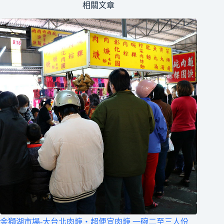
相關文章
金獅湖市場-大台北肉焿‧超便宜肉焿 一碗二至三人份