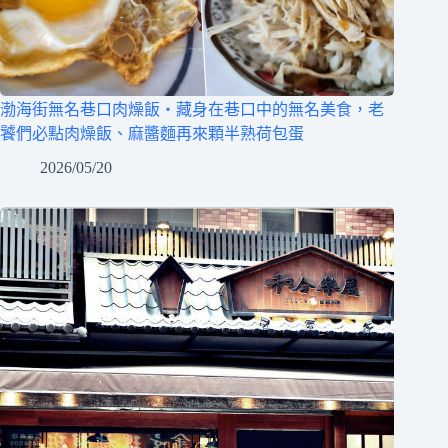
渤海街無名巷口肉燥飯‧藏身在巷口中的無名美食，老
饕們必點肉燥飯、麻醬麵再來顆半熟荷包蛋
2026/05/20