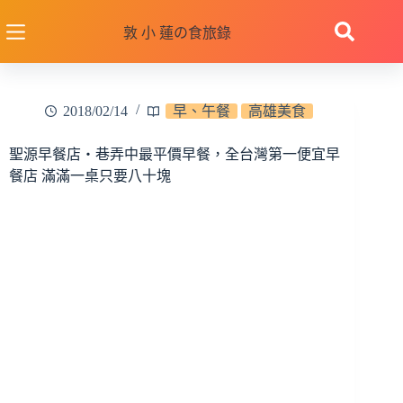
跳
至
敦 小 蓮の食旅錄
主
要
內
2018/02/14
早、午餐
高雄美食
容
聖源早餐店‧巷弄中最平價早餐，全台灣第一便宜早
餐店 滿滿一桌只要八十塊