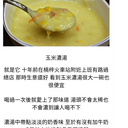
玉米濃湯
就是它 十年前在楠梓火車站附近上班有路過
總店 那時生意還好 看到玉米濃湯很大一碗也
很便宜
喝過一次後就愛上了那味道 湯頭不會太稀也
不會濃到讓人喝不下
濃湯中帶點淡淡的奶香味 至於有沒有加牛奶