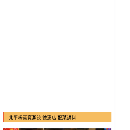
北平楊寶寶蒸餃 德惠店
配菜調料