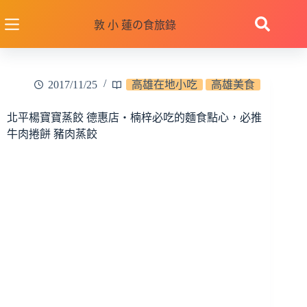
跳
至
敦 小 蓮の食旅錄
主
要
內
2017/11/25
高雄在地小吃
高雄美食
容
北平楊寶寶蒸餃 德惠店‧楠梓必吃的麵食點心，必推
牛肉捲餅 豬肉蒸餃