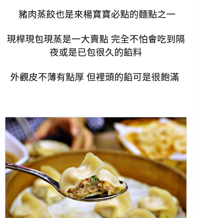
豬肉蒸餃也是來楊寶寶必點的麵點之一
現桿現包現蒸是一大賣點 完全不怕會吃到隔
夜或是已包很久的餡料
外觀皮不薄有點厚 但裡頭的餡可是很飽滿