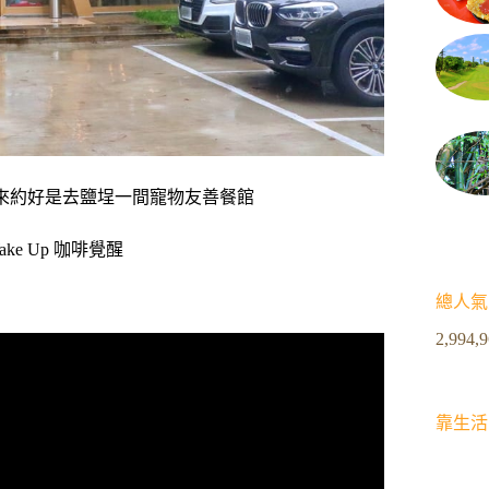
本來約好是去鹽埕一間寵物友善餐館
ke Up 咖啡覺醒
總人氣
2,994,
靠生活