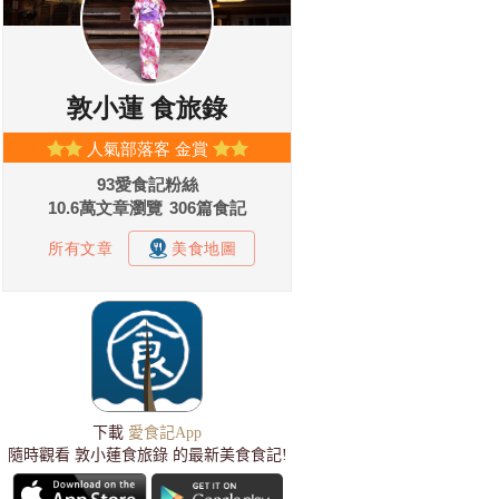
下載
愛食記App
隨時觀看 敦小蓮食旅錄 的最新美食食記!