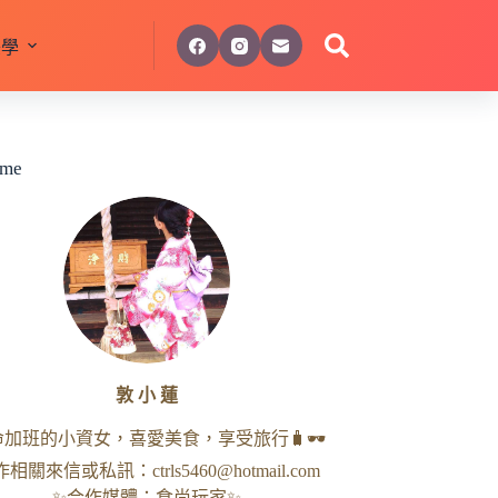
美學
 me
敦 小 蓮
命加班的小資女，喜愛美食，享受旅行🧳🕶
作相關來信或私訊：
ctrls5460@hotmail.com
✨合作媒體：食尚玩家✨