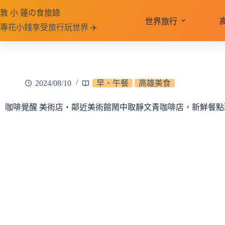
跳
敦 小 蓮の食旅錄
至
世界旅行
專花小錢享受旅行玩世界 ✈️
主
要
內
容
2024/08/10
早、午餐
高雄美食
咖啡覺醒 美術店‧鄰近美術館鬧中取靜文青咖啡店，新鮮餐點