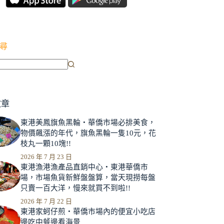
尋
文章
東港美鳳旗魚黑輪‧華僑市場必排美食，
物價飆漲的年代，旗魚黑輪一隻10元，花
枝丸一顆10塊!!
2026 年 7 月 23 日
東港漁港漁產品直銷中心‧東港華僑市
場，市場魚貨新鮮盤盤算，當天現撈每盤
只賣一百大洋，慢來就買不到啦!!
2026 年 7 月 22 日
東港家蚵仔煎‧華僑市場內的便宜小吃店
邊吃中餐邊看海景