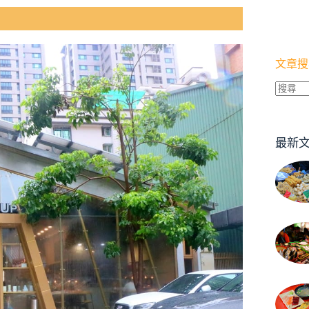
文章搜
找
不
到
最新
符
合
條
件
的
結
果