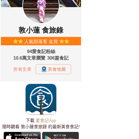
下載
愛食記App
隨時觀看 敦小蓮食旅錄 的最新美食食記!