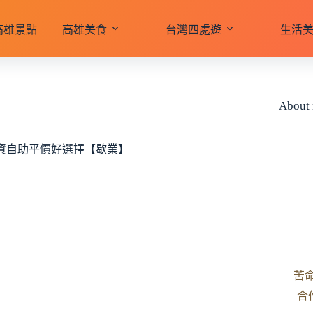
高雄景點
高雄美食
台灣四處遊
生活
About
小資自助平價好選擇【歇業】
苦
合