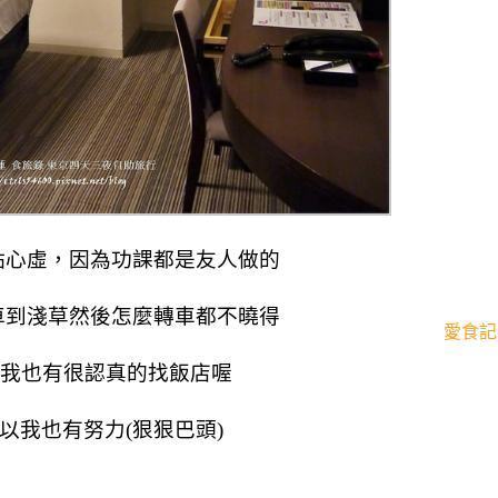
點心虛，因為功課都是友人做的
車到淺草然後怎麼轉車都不曉得
愛食記
過我也有很認真的找飯店喔
以我也有努力(狠狠巴頭)