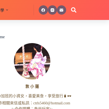
美學
 me
敦 小 蓮
命加班的小資女，喜愛美食，享受旅行🧳🕶
作相關來信或私訊：
ctrls5460@hotmail.com
✨合作媒體：食尚玩家✨