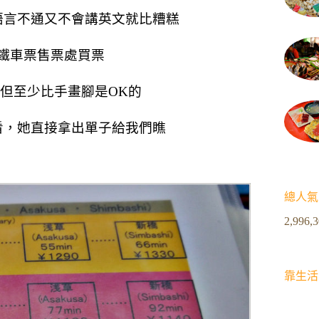
語言不通又不會講英文就比糟糕
鐵車票售票處買票
但至少比手畫腳是OK的
看，她直接拿出單子給我們瞧
總人氣
2,996,
靠生活