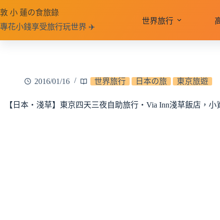
跳
敦 小 蓮の食旅錄
至
世界旅行
專花小錢享受旅行玩世界 ✈️
主
要
內
容
2016/01/16
世界旅行
日本の旅
東京旅遊
【日本‧淺草】東京四天三夜自助旅行‧Via Inn淺草飯店，