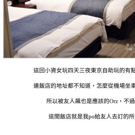
這回小資女玩
四天三夜
東京自助玩的有
連飯店的地址都不知道，怎麼從機場坐
所以被友人飆也是應該的Orz，不
這間飯店就是我po給友人去訂的所