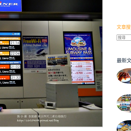
文章搜
找
不
到
最新
符
合
條
件
的
結
果