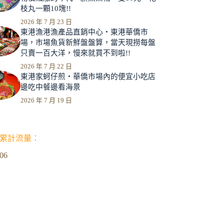
枝丸一顆10塊!!
2026 年 7 月 23 日
東港漁港漁產品直銷中心‧東港華僑市
場，市場魚貨新鮮盤盤算，當天現撈每盤
只賣一百大洋，慢來就買不到啦!!
2026 年 7 月 22 日
東港家蚵仔煎‧華僑市場內的便宜小吃店
邊吃中餐邊看海景
2026 年 7 月 19 日
累計流量：
306