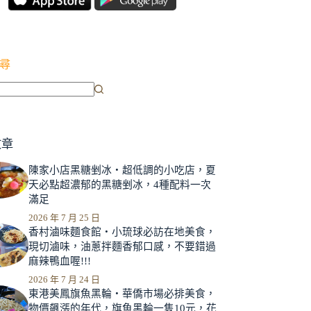
尋
文章
陳家小店黑糖剉冰‧超低調的小吃店，夏
天必點超濃郁的黑糖剉冰，4種配料一次
滿足
2026 年 7 月 25 日
香村滷味麵食館‧小琉球必訪在地美食，
現切滷味，油蔥拌麵香郁口感，不要錯過
麻辣鴨血喔!!!
2026 年 7 月 24 日
東港美鳳旗魚黑輪‧華僑市場必排美食，
物價飆漲的年代，旗魚黑輪一隻10元，花