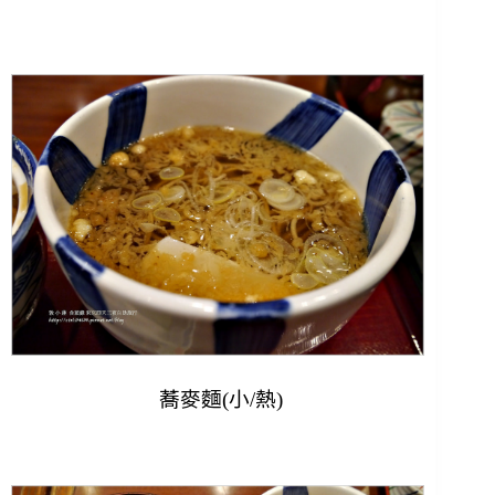
蕎麥麵(小/熱)