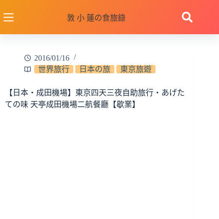
跳
至
敦 小 蓮の食旅錄
主
要
內
2016/01/16
容
世界旅行
日本の旅
東京旅遊
【日本‧成田機場】東京四天三夜自助旅行‧あげた
ての味 天亭成田機場二航餐廳【歇業】