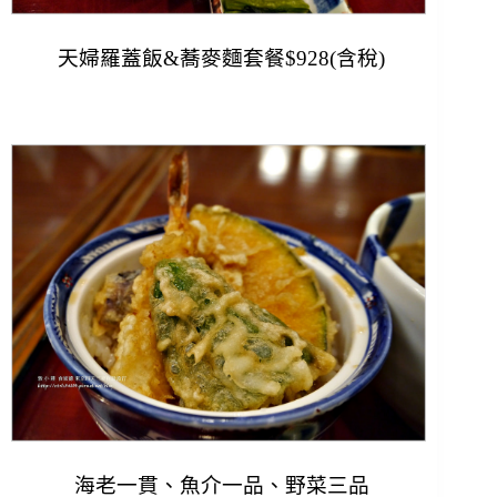
天婦羅蓋飯&蕎麥麵套餐$928(含稅)
海老一貫、魚介一品、野菜三品