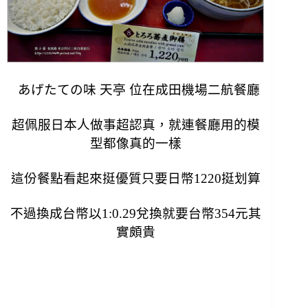
あげたての味 天亭 位在成田機場二航餐廳
超佩服日本人做事超認真，就連餐廳用的模
型都像真的一樣
這份餐點看起來挺優質只要日幣1220挺划算
不過換成台幣以1:0.29兌換就要台幣354元其
實頗貴