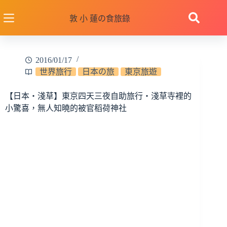
跳
至
敦 小 蓮の食旅錄
主
要
內
2016/01/17
容
世界旅行
日本の旅
東京旅遊
【日本‧淺草】東京四天三夜自助旅行‧淺草寺裡的
小驚喜，無人知曉的被官稻荷神社