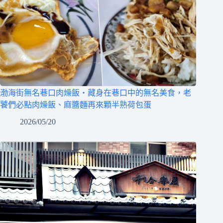
渤海街無名巷口肉燥飯‧藏身在巷口中的無名美食，老
饕們必點肉燥飯、麻醬麵再來顆半熟荷包蛋
2026/05/20