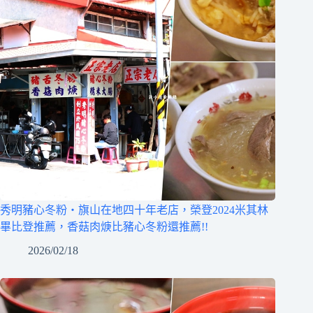
秀明豬心冬粉‧旗山在地四十年老店，榮登2024米其林
畢比登推薦，香菇肉焿比豬心冬粉還推薦!!
2026/02/18