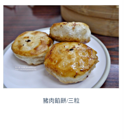
豬肉餡餅/三粒