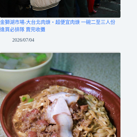
金獅湖市場-大台北肉焿‧超便宜肉焿 一碗二至三人份
逢買必排隊 賣完收攤
2026/07/04