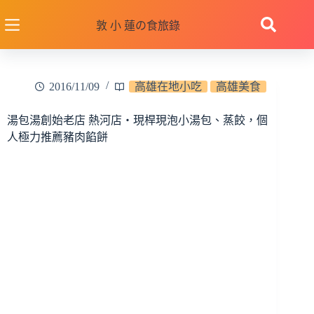
跳
至
敦 小 蓮の食旅錄
主
要
內
2016/11/09
高雄在地小吃
高雄美食
容
湯包湯創始老店 熱河店‧現桿現泡小湯包、蒸餃，個
人極力推薦豬肉餡餅