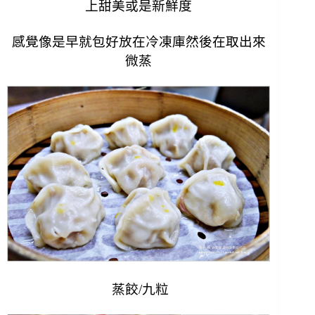
上甜美或是新鮮度
感覺像是早就包好放在冷凍庫然後在取出來
微蒸
蒸餃/九粒