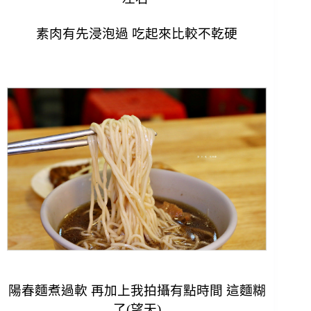
素肉有先浸泡過 吃起來比較不乾硬
陽春麵煮過軟 再加上我拍攝有點時間 這麵糊
了(望天)