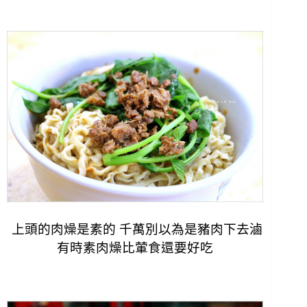
上頭的肉燥是素的 千萬別以為是豬肉下去滷
有時素肉燥比葷食還要好吃