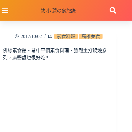
跳
至
敦 小 蓮の食旅錄
主
要
內
2017/10/02
素食料理
高雄美食
容
佛綠素食館‧巷中平價素食料理，強烈主打鍋燒系
列，麻醬麵也很好吃!!