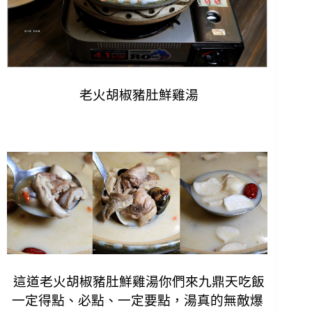
老火胡椒豬肚鮮雞湯
這道
老火胡椒豬肚鮮雞湯你們來九鼎天吃飯
一定得點、必點、一定要點，
湯真的無敵爆