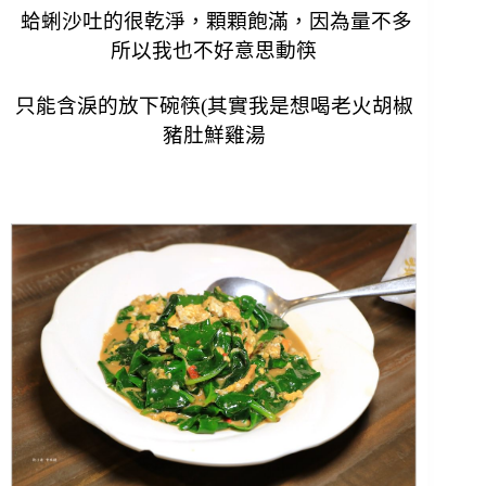
蛤蜊沙吐的很乾淨，顆顆飽滿，因為量不多
所以我也不好意思動筷
只能含淚的放下碗筷(其實我是想喝
老火胡椒
豬肚鮮雞湯