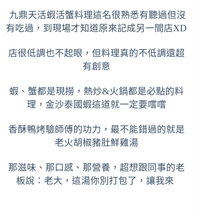
九鼎天活蝦活蟹料理這名很熟悉有聽過但沒
有吃過，到現場才知道原來記成另一間店XD
店很低調也不起眼，但料理真的不低調還超
有創意
蝦、蟹都是現撈，熱炒&火鍋都是必點的料
理，金沙泰國蝦這道就一定要嚐嚐
香酥鴨烤驗師傅的功力，最不能錯過的就是
老火胡椒豬肚鮮雞湯
那滋味、那口感、那營養，超想跟同事的老
板說：老大，這湯你別打包了，讓我來