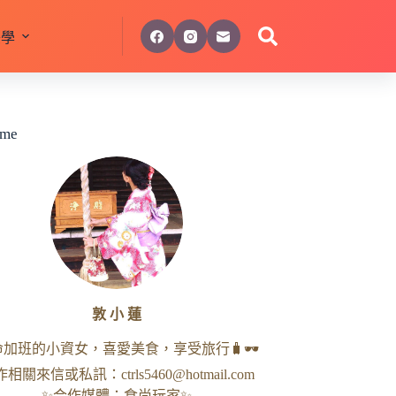
美學
 me
敦 小 蓮
命加班的小資女，喜愛美食，享受旅行🧳🕶
作相關來信或私訊：
ctrls5460@hotmail.com
✨合作媒體：食尚玩家✨