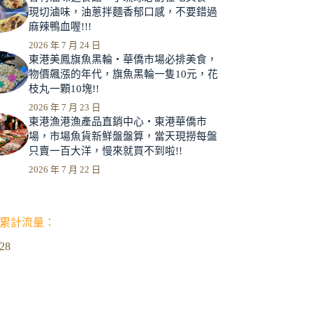
現切滷味，油蔥拌麵香郁口感，不要錯過
麻辣鴨血喔!!!
2026 年 7 月 24 日
東港美鳳旗魚黑輪‧華僑市場必排美食，
物價飆漲的年代，旗魚黑輪一隻10元，花
枝丸一顆10塊!!
2026 年 7 月 23 日
東港漁港漁產品直銷中心‧東港華僑市
場，市場魚貨新鮮盤盤算，當天現撈每盤
只賣一百大洋，慢來就買不到啦!!
2026 年 7 月 22 日
累計流量：
128