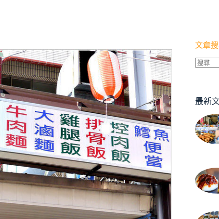
文章搜
找
不
到
最新
符
合
條
件
的
結
果