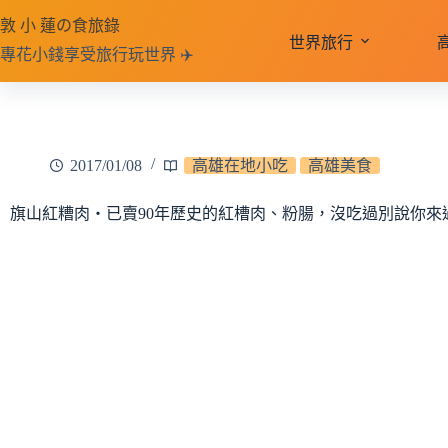
跳
敦 小 蓮の食旅錄
至
世界旅行
專花小錢享受旅行玩世界 ✈️
主
要
內
容
2017/01/08
高雄在地小吃
高雄美食
旗山紅糟肉‧已賣90年歷史的紅槽肉、粉腸，沒吃過別說你來