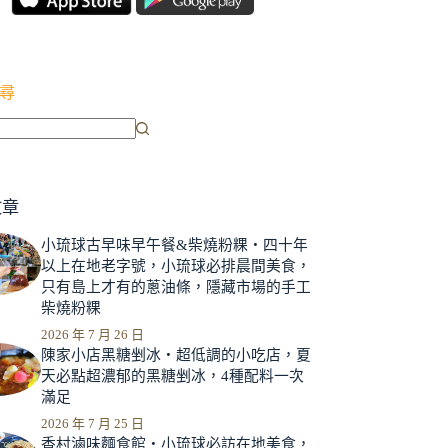
尋
文章
小琉球古早味早午餐&柴燒粉粿‧四十年
以上在地老字號，小琉球必排晨間美食，
只有島上才有的蔥油條，隱藏市場的手工
柴燒粉粿
2026 年 7 月 26 日
陳家小店黑糖剉冰‧超低調的小吃店，夏
天必點超濃郁的黑糖剉冰，4種配料一次
滿足
2026 年 7 月 25 日
香村滷味麵食館‧小琉球必訪在地美食，