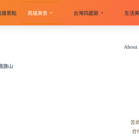
高雄景點
高雄美食
台灣四處遊
生活
About
過旗山
苦
合