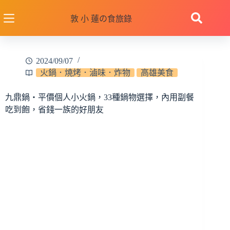
跳
至
敦 小 蓮の食旅錄
主
要
內
2024/09/07
容
火鍋．燒烤．滷味．炸物
高雄美食
九鼎鍋‧平價個人小火鍋，33種鍋物選擇，內用副餐
吃到飽，省錢一族的好朋友