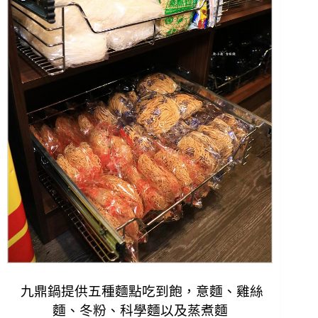
九鼎鍋提供五種麵點吃到飽，意麵、雞絲
麵、冬粉、科學麵以及蒸煮麵