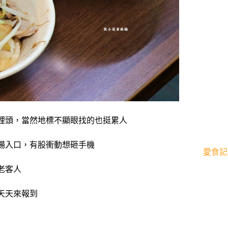
裡頭，當然地標不顯眼找的也挺累人
場入口，有股衝動想砸手機
愛食記
老客人
天天來報到