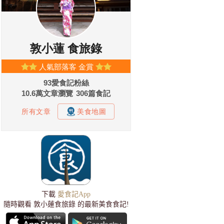
下載
愛食記App
隨時觀看 敦小蓮食旅錄 的最新美食食記!