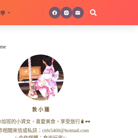
美學
 me
敦 小 蓮
命加班的小資女，喜愛美食，享受旅行🧳🕶
作相關來信或私訊：
ctrls5460@hotmail.com
✨合作媒體：食尚玩家✨