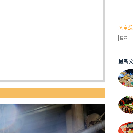
文章搜
找
不
到
最新
符
合
條
件
的
結
果