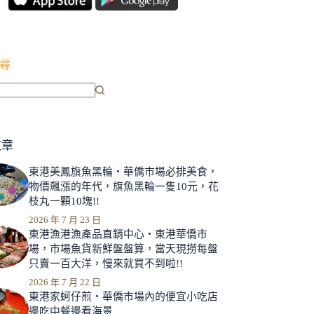
尋
文章
東港美鳳旗魚黑輪‧華僑市場必排美食，
物價飆漲的年代，旗魚黑輪一隻10元，花
枝丸一顆10塊!!
2026 年 7 月 23 日
東港漁港漁產品直銷中心‧東港華僑市
場，市場魚貨新鮮盤盤算，當天現撈每盤
只賣一百大洋，慢來就買不到啦!!
2026 年 7 月 22 日
東港家蚵仔煎‧華僑市場內的便宜小吃店
邊吃中餐邊看海景