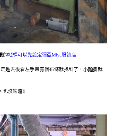
眼的
地標可以先設定
彌亞Miya服飾店
，走進去後看左手邊有個布條就找到了，小麵攤就
也沒味道!!