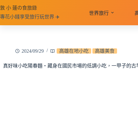
跳
敦 小 蓮の食旅錄
至
世界旅行
專花小錢享受旅行玩世界 ✈️
主
要
內
容
2024/09/29
高雄在地小吃
高雄美食
真好味小吃陽春麵‧藏身在國民市場的低調小吃，一甲子的古