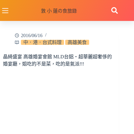
跳
至
敦 小 蓮の食旅錄
主
要
內
2016/06/16
容
中．港．台式料理
高雄美食
晶綺盛宴 高雄婚宴會館 MLD台鋁‧超華麗超奢侈的
婚宴廳，姐吃的不是菜，吃的是氣派!!!