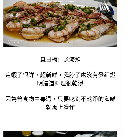
夏日梅汁蒸海鮮
這蝦子很鮮，超新鮮，
我脖子處沒有發紅證
明這道料理很
乾淨
因為曾食物中毒過，只要吃到不乾淨的海鮮
就馬上發作