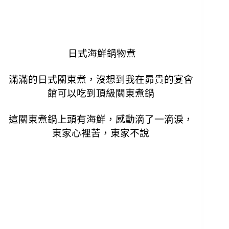
日式海鮮鍋物煮
滿滿的日式關東煮，沒想到我在昴貴的宴會
館可以吃到頂級關東煮鍋
這關東煮鍋上頭有海鮮，感動滴了一滴淚，
東家心裡苦，東家不說