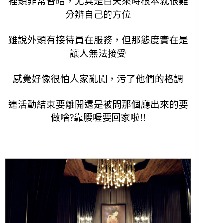
裡頭非常昏暗，尤其是白天來時根本就很難
分辨自己的方位
雖說外頭有接待員在服務，但那態度實在是
讓人無法接受
感覺好像很怕人家亂闖，污了他們的格調
連活動結束要離開還是被問那個廳出來的要
做啥?靠
腰喔要回家啦!!