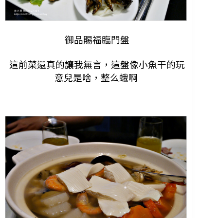
御品賜福臨門盤
這前菜還真的讓我無言，這盤像小魚干的玩
意兒是啥，
整么蛾啊