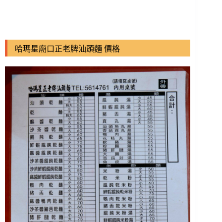
哈瑪星廟口正老牌汕頭麵 價格