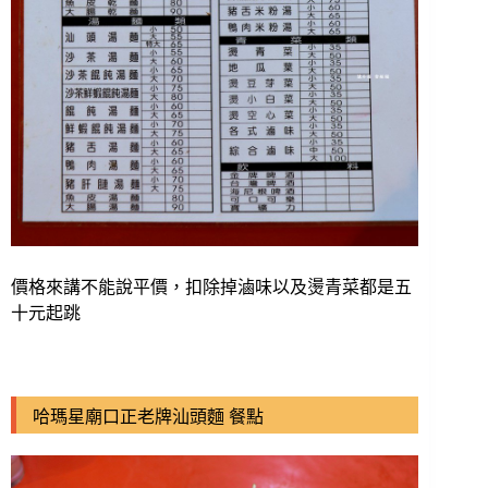
價格來講不能說平價，扣除掉滷味以及燙青菜都是五
十元起跳
哈瑪星廟口正老牌汕頭麵 餐點