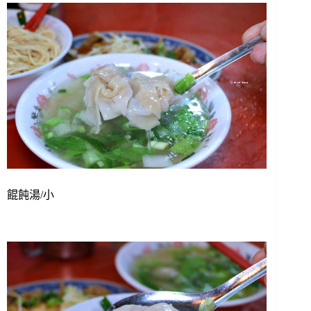
餛飩湯/小