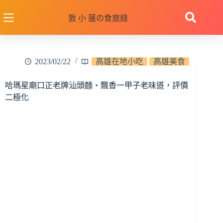
跳
至
敦 小 蓮の食旅錄
主
要
內
2023/02/22
高雄在地小吃
高雄美食
容
哈瑪星廟口正老牌汕頭麵‧飄香一甲子老味道，評價
二極化