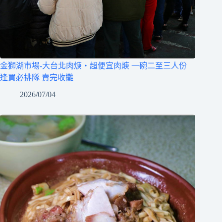
金獅湖市場-大台北肉焿‧超便宜肉焿 一碗二至三人份
逢買必排隊 賣完收攤
2026/07/04