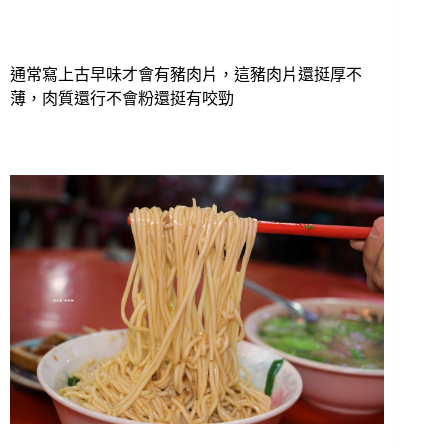
通常寫上古早味才會有豬肉片，這豬肉片還挺厚不
薄，肉質還行不會粉還挺有咬勁