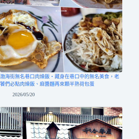
渤海街無名巷口肉燥飯‧藏身在巷口中的無名美食，老
饕們必點肉燥飯、麻醬麵再來顆半熟荷包蛋
2026/05/20