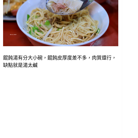
餛飩湯有分大小碗，餛飩皮厚度差不多，肉質還行，
缺點就是湯太鹹