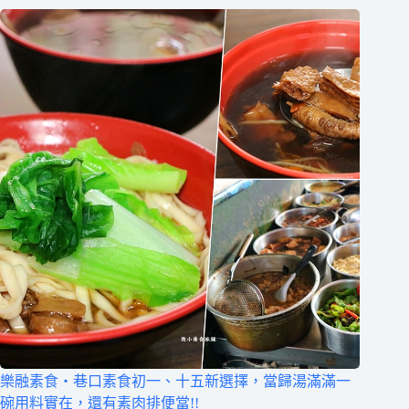
樂融素食‧巷口素食初一、十五新選擇，當歸湯滿滿一
碗用料實在，還有素肉排便當!!