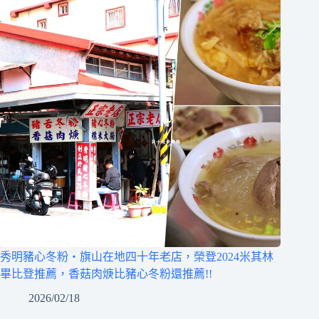
秀明豬心冬粉‧旗山在地四十年老店，榮登2024米其林
畢比登推薦，香菇肉焿比豬心冬粉還推薦!!
2026/02/18