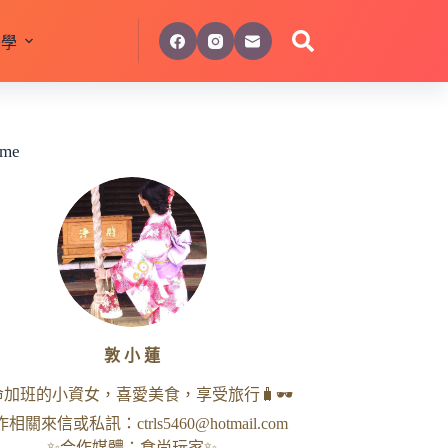
美學
 me
敦 小 蓮
命加班的小資女，喜愛美食，享受旅行🧳🕶
作相關來信或私訊：
ctrls5460@hotmail.com
✨合作媒體：食尚玩家✨