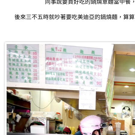
同事說要買好吃的鍋燒意麵當中餐
後來三不五時就吵著要吃美迪亞的鍋燒麵，
算算