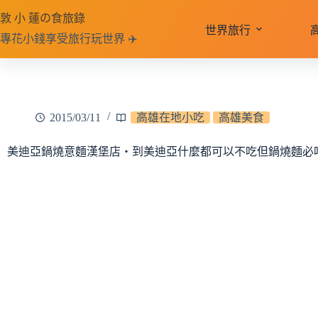
跳
敦 小 蓮の食旅錄
至
世界旅行
專花小錢享受旅行玩世界 ✈️
主
要
內
容
2015/03/11
高雄在地小吃
高雄美食
美迪亞鍋燒意麵漢堡店‧到美迪亞什麼都可以不吃但鍋燒麵必