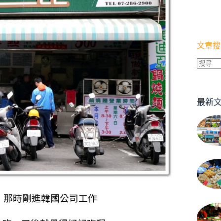
文章搜
找
不
到
最新
符
合
條
件
的
結
果
，
那時剛進韓國公司工作