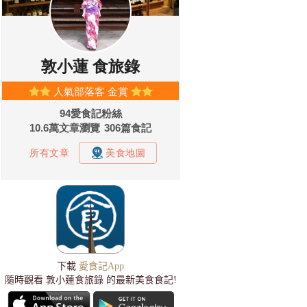
下載
愛食記App
隨時觀看 敦小蓮食旅錄 的最新美食食記!