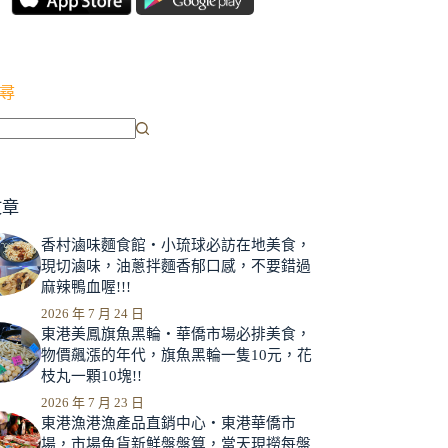
尋
文章
香村滷味麵食館‧小琉球必訪在地美食，
現切滷味，油蔥拌麵香郁口感，不要錯過
麻辣鴨血喔!!!
2026 年 7 月 24 日
東港美鳳旗魚黑輪‧華僑市場必排美食，
物價飆漲的年代，旗魚黑輪一隻10元，花
枝丸一顆10塊!!
2026 年 7 月 23 日
東港漁港漁產品直銷中心‧東港華僑市
場，市場魚貨新鮮盤盤算，當天現撈每盤