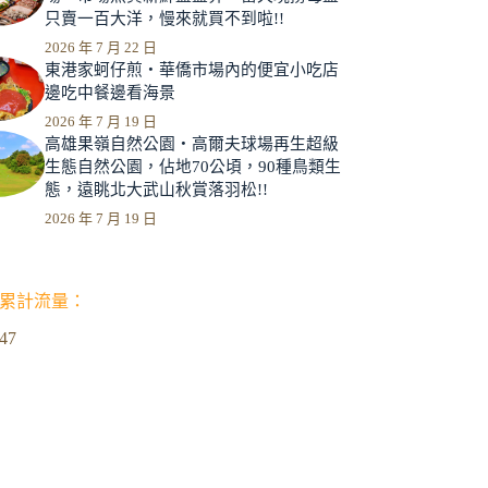
只賣一百大洋，慢來就買不到啦!!
2026 年 7 月 22 日
東港家蚵仔煎‧華僑市場內的便宜小吃店
邊吃中餐邊看海景
2026 年 7 月 19 日
高雄果嶺自然公園‧高爾夫球場再生超級
生態自然公園，佔地70公頃，90種鳥類生
態，遠眺北大武山秋賞落羽松!!
2026 年 7 月 19 日
累計流量：
947