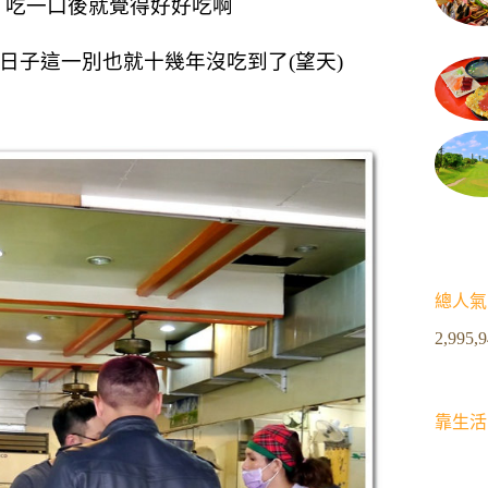
，
吃一口後就覺得好好吃啊
日子這一別也就十幾年沒吃到了(望天)
總人氣
2,995,
靠生活