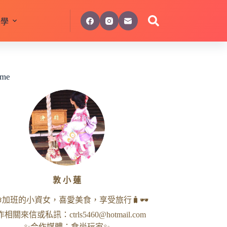
美學
 me
敦 小 蓮
命加班的小資女，喜愛美食，享受旅行🧳🕶
作相關來信或私訊：
ctrls5460@hotmail.com
✨合作媒體：食尚玩家✨