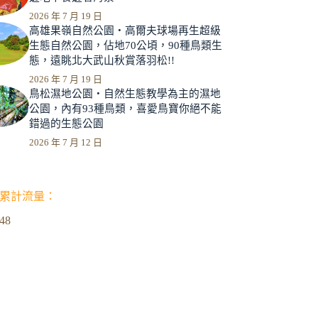
2026 年 7 月 19 日
高雄果嶺自然公園‧高爾夫球場再生超級
生態自然公園，佔地70公頃，90種鳥類生
態，遠眺北大武山秋賞落羽松!!
2026 年 7 月 19 日
鳥松濕地公園‧自然生態教學為主的濕地
公園，內有93種鳥類，喜愛鳥寶你絕不能
錯過的生態公園
2026 年 7 月 12 日
累計流量：
348