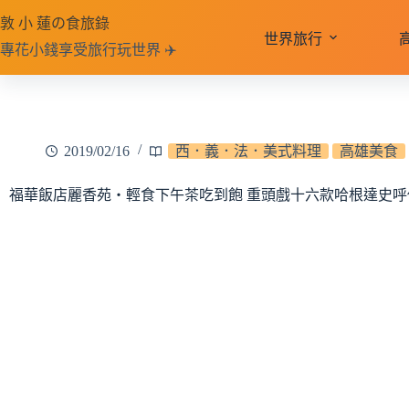
跳
敦 小 蓮の食旅錄
至
世界旅行
專花小錢享受旅行玩世界 ✈️
主
要
內
容
2019/02/16
西．義．法．美式料理
高雄美食
福華飯店麗香苑‧輕食下午茶吃到飽 重頭戲十六款哈根達史呼