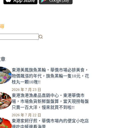
尋
文章
東港美鳳旗魚黑輪‧華僑市場必排美食，
物價飆漲的年代，旗魚黑輪一隻10元，花
枝丸一顆10塊!!
2026 年 7 月 23 日
東港漁港漁產品直銷中心‧東港華僑市
場，市場魚貨新鮮盤盤算，當天現撈每盤
只賣一百大洋，慢來就買不到啦!!
2026 年 7 月 22 日
東港家蚵仔煎‧華僑市場內的便宜小吃店
邊吃中餐邊看海景