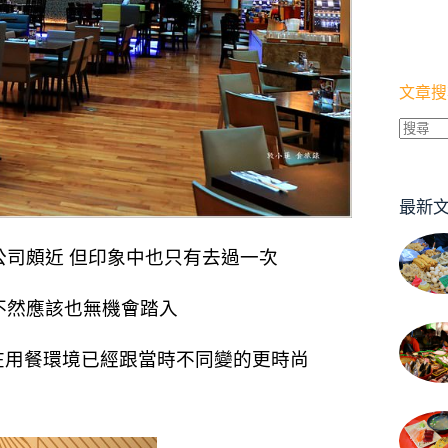
文章搜
找
不
到
最新
符
合
公司頗近 但印象中也只有去過一次
條
件
不然應該也無機會踏入
的
結
在用餐環境已經跟當時不同變的更時尚
果