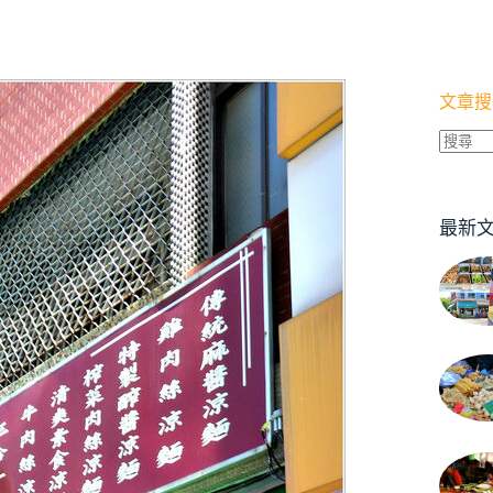
文章搜
找
不
到
最新
符
合
條
件
的
結
果