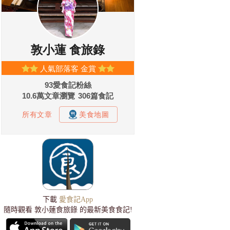
下載
愛食記App
隨時觀看 敦小蓮食旅錄 的最新美食食記!