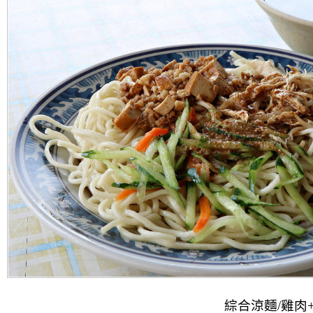
綜合涼麵/雞肉