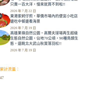
只賣一百大洋，慢來就買不到啦!!
2026 年 7 月 22 日
東港家蚵仔煎‧華僑市場內的便宜小吃店
邊吃中餐邊看海景
2026 年 7 月 19 日
高雄果嶺自然公園‧高爾夫球場再生超級
生態自然公園，佔地70公頃，90種鳥類生
態，遠眺北大武山秋賞落羽松!!
2026 年 7 月 19 日
累計流量：
947