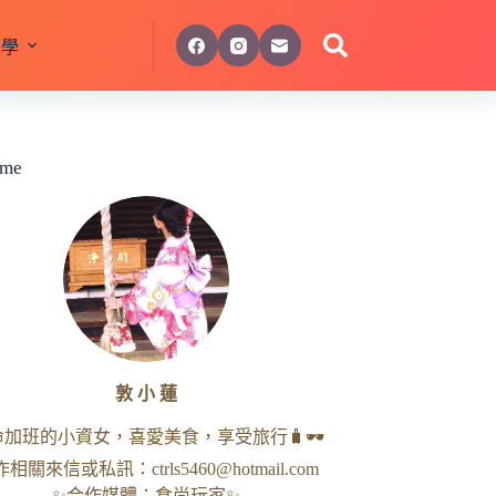
美學
 me
敦 小 蓮
命加班的小資女，喜愛美食，享受旅行🧳🕶
作相關來信或私訊：
ctrls5460@hotmail.com
✨合作媒體：食尚玩家✨