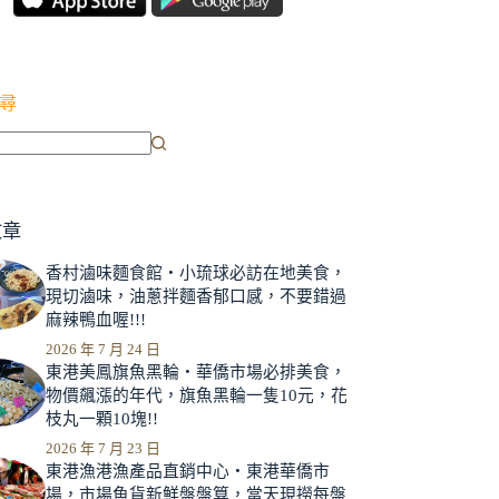
尋
文章
香村滷味麵食館‧小琉球必訪在地美食，
現切滷味，油蔥拌麵香郁口感，不要錯過
麻辣鴨血喔!!!
2026 年 7 月 24 日
東港美鳳旗魚黑輪‧華僑市場必排美食，
物價飆漲的年代，旗魚黑輪一隻10元，花
枝丸一顆10塊!!
2026 年 7 月 23 日
東港漁港漁產品直銷中心‧東港華僑市
場，市場魚貨新鮮盤盤算，當天現撈每盤