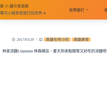
跳
敦 小 蓮の食旅錄
至
世界旅行
專花小錢享受旅行玩世界 ✈️
主
要
內
容
2017/03/29
高雄在地小吃
高雄美食
林家涼麵Linjiaman 林森總店‧夏天到來點開胃又好吃的涼麵吧!