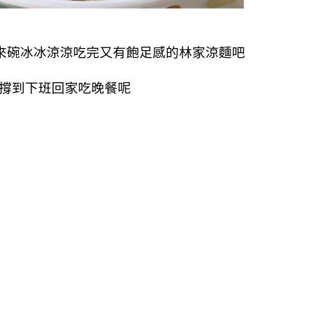
來碗冰冰涼涼吃完又有飽足感的林家涼麵吧
以撐到下班回家吃晚餐呢