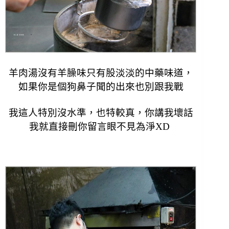
羊肉湯
沒有羊臊味只
有股淡淡的中藥味道，
如果你是個狗鼻子聞的出來也別跟我戰
我這人特別沒水準，也特較真，你講我壞話
我就直接刪你留言眼不見為淨XD