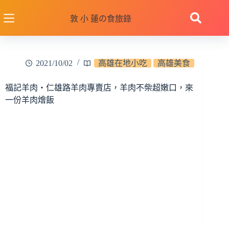
跳
至
敦 小 蓮の食旅錄
主
要
內
2021/10/02
高雄在地小吃
高雄美食
容
福記羊肉‧仁雄路羊肉專賣店，羊肉不柴超嫩口，來
一份羊肉燴飯