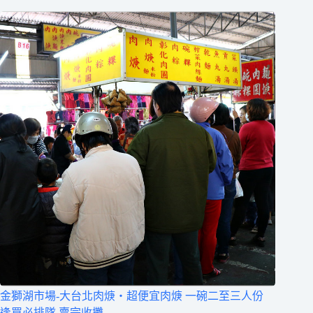
金獅湖市場-大台北肉焿‧超便宜肉焿 一碗二至三人份
逢買必排隊 賣完收攤