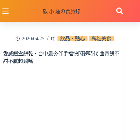
跳
至
敦 小 蓮の食旅錄
主
要
內
2020/04/25
飲品．點心
高雄美食
容
愛威鐵盒餅乾‧台中最夯伴手禮快閃夢時代 曲奇餅不
甜不膩超涮嘴