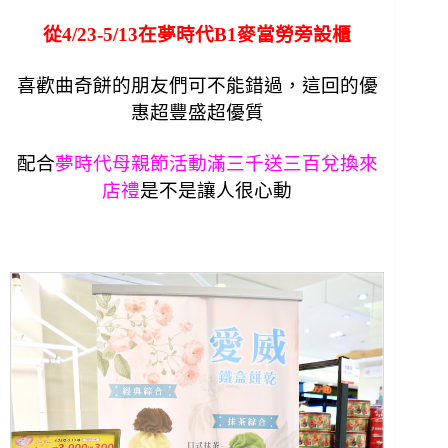
從4/23-5/13在夢時代B1麥當勞旁設櫃
喜歡曲奇餅的朋友們可不能錯過，這回的優
惠超豐盛超優質
配合
夢時代母親節活動滿三千送三百兌換來
店禮
是不是讓人很心動