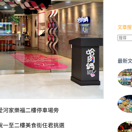
文章搜
找
不
到
最新
符
合
條
件
的
結
果
愛河家樂福二樓停車場旁
用說一至二樓美食街任君挑選