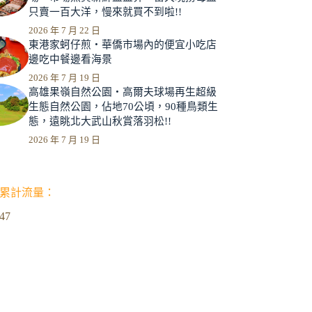
只賣一百大洋，慢來就買不到啦!!
2026 年 7 月 22 日
東港家蚵仔煎‧華僑市場內的便宜小吃店
邊吃中餐邊看海景
2026 年 7 月 19 日
高雄果嶺自然公園‧高爾夫球場再生超級
生態自然公園，佔地70公頃，90種鳥類生
態，遠眺北大武山秋賞落羽松!!
2026 年 7 月 19 日
累計流量：
947