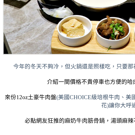
今年的冬天不夠冷，但火鍋還是照樣吃，
只要那
介紹一間
價格不貴停車也方便的哈
來份12oz
土豪牛肉盤
(
美國CHOICE級培根牛肉
、
美國
花
)讓你大呼
必點網友狂推的
麻奶牛肉筋骨鍋，湯頭麻辣