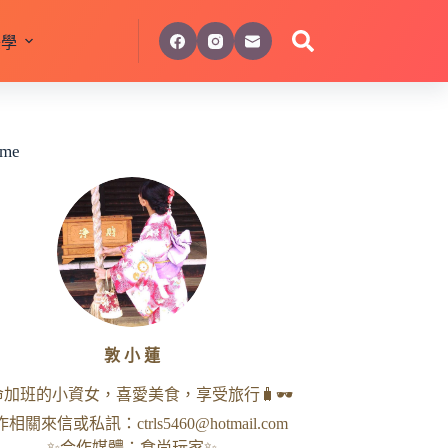
美學
 me
敦 小 蓮
命加班的小資女，喜愛美食，享受旅行🧳🕶
作相關來信或私訊：
ctrls5460@hotmail.com
✨合作媒體：食尚玩家✨