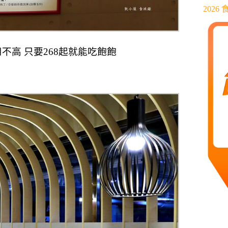
202
不高 只要268起就能吃飽飽