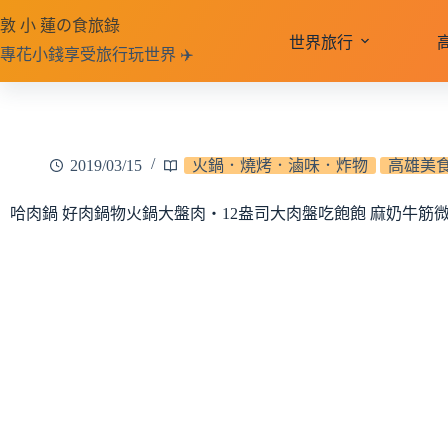
跳
敦 小 蓮の食旅錄
至
世界旅行
專花小錢享受旅行玩世界 ✈️
主
要
內
容
2019/03/15
火鍋．燒烤．滷味．炸物
高雄美
哈肉鍋 好肉鍋物火鍋大盤肉‧12盎司大肉盤吃飽飽 麻奶牛筋