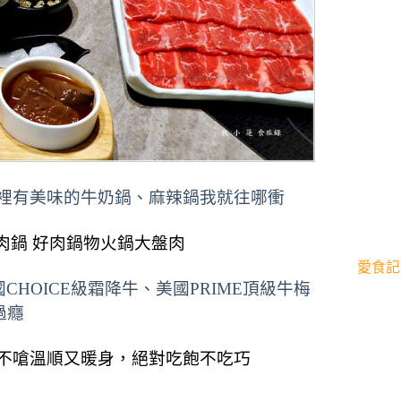
裡有美味的牛奶鍋、麻辣鍋我就往哪衝
肉鍋 好肉鍋物火鍋大盤肉
愛食記
CHOICE級霜降牛
、
美國PRIME頂級牛梅
過癮
不嗆溫順又暖身，絕對吃飽不吃巧