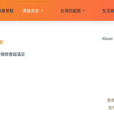
高雄景點
高雄美食
台灣四處遊
生活
About
食
微辣微香超滿足
苦
合