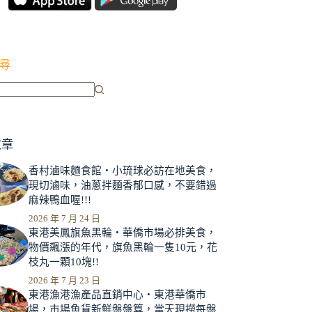
尋
文章
香村滷味麵食館‧小琉球必訪在地美食，
現切滷味，油蔥拌麵香郁口感，不要錯過
麻辣鴨血喔!!!
2026 年 7 月 24 日
東港美鳳旗魚黑輪‧華僑市場必排美食，
物價飆漲的年代，旗魚黑輪一隻10元，花
枝丸一顆10塊!!
2026 年 7 月 23 日
東港漁港漁產品直銷中心‧東港華僑市
場，市場魚貨新鮮盤盤算，當天現撈每盤