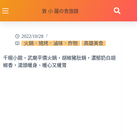
跳
至
敦 小 蓮の食旅錄
主
要
內
2022/10/28
容
火鍋．燒烤．滷味．炸物
高雄美食
千槢小館‧武廟平價火鍋，胡椒豬肚鍋，濃郁奶白胡
椒香，湯頭暖身、暖心又暖胃