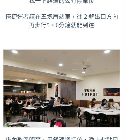
找一下路邊的公有停車位
搭捷運者請在五塊厝站車，往２號出口方向
再步行5、6分鐘就能到達
店內乾淨明亮，用餐建議訂位，
晚上七點用