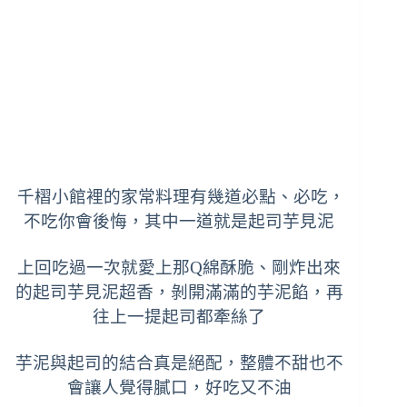
千槢小館裡的家常料理有幾道必點、必吃，
不吃你會後悔，其中一道就是
起司芋見泥
上回吃過一次就愛上那Q綿酥脆、
剛炸出來
的起司芋見泥超香，剝開滿滿的芋泥餡，再
往上一提起司都牽絲了
芋泥與起司的結合真是絕配，整體不甜也不
會讓人覺得膩口，好吃又不油