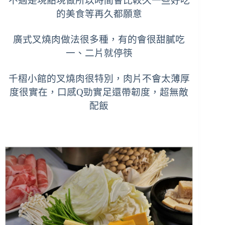
不過是現點現做所以時間會比較久一些
好吃
的美食等再久都願意
廣式叉燒肉做法很多種，有的會很甜膩吃
一、二片就停筷
千槢小館的叉燒肉很特別，
肉片不會太薄厚
度很實在，口感Q勁實足還帶韌度，超無敵
配飯