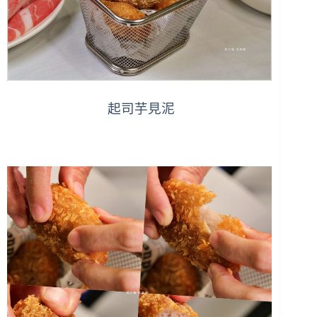
起司芋見泥