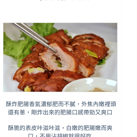
酥炸肥腸香氣濃郁肥而不膩，外焦內嫩裡頭
還有蔥，剛炸出來的肥腸口感帶勁又爽口
酥脆的表皮咔滋咔滋，白嫩的肥腸嫩而爽
口，不用沾胡椒就很
好吃