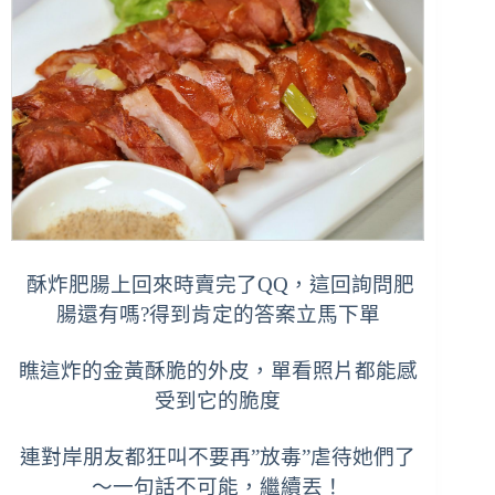
酥炸肥腸上回來時賣完了QQ，這回詢問肥
腸還有嗎?得到肯定的答案立馬下單
瞧這炸的金黃酥脆的外皮，單看照片都能感
受到它的脆度
連對岸朋友都狂叫不要再”放毒”虐待她們了
～一句話不可能，繼續丟！