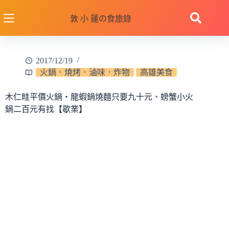
跳
至
敦 小 蓮の食旅錄
主
要
內
2017/12/19
容
火鍋．燒烤．滷味．炸物
高雄美食
木仁畦平價火鍋‧龍蝦鍋燒麵只要九十元、螃蟹小火
鍋二百元有找【歇業】