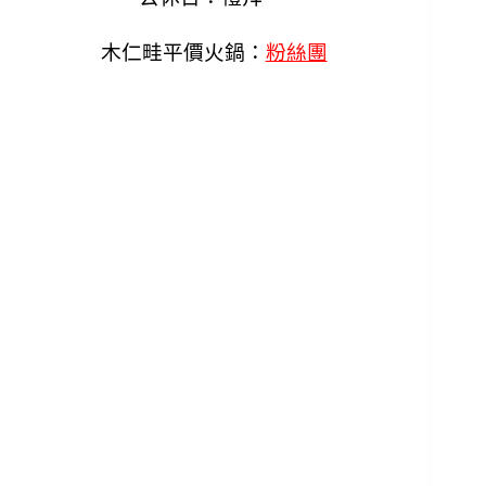
木仁畦平價火鍋：
粉絲團