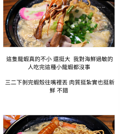
這隻龍蝦真的不小 還挺大 我對海鮮過敏的
人吃完這種小龍蝦都沒事
三二下剝完蝦殼往嘴裡丟
肉質挺紮實也挺新
鮮 不錯