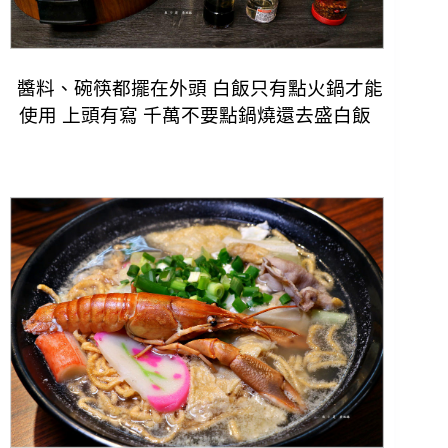
醬料、碗筷都擺在外頭 白飯只有點火鍋才能
使用 上頭有寫 千萬不要點鍋燒還去盛白飯