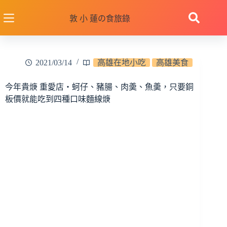
跳
至
敦 小 蓮の食旅錄
主
要
內
2021/03/14
高雄在地小吃
高雄美食
容
今年貴焿 重愛店‧蚵仔、豬腸、肉羮、魚羮，只要銅
板價就能吃到四種口味麵線焿