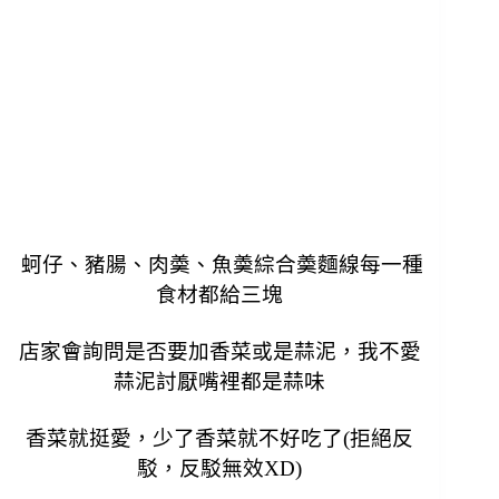
蚵仔、豬腸、肉羮、魚羮綜合羮麵線每一種
食材都給三塊
店家會詢問是否要加香菜或是蒜泥，我不愛
蒜泥討厭嘴裡都是蒜味
香菜就挺愛，少了香菜就不好吃了(拒絕反
駁，反駁無效XD)