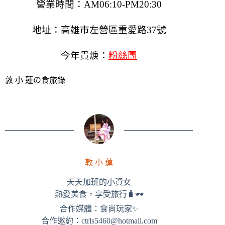
營業時間：AM06:10-PM20:30
地址：高雄市左營區重愛路37號
今年貴焿：
粉絲團
敦 小 蓮の食旅錄
敦 小 蓮
天天加班的小資女
熱愛美食，享受旅行🧳🕶
合作媒體：食尚玩家✨
合作邀約：
ctrls5460@hotmail.com