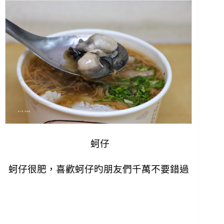
蚵仔
蚵仔很肥，喜歡蚵仔旳朋友們千萬不要錯過