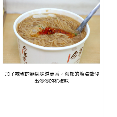
加了辣椒的麵線味道更香，濃郁的焿湯散發
出淡淡的花椒味