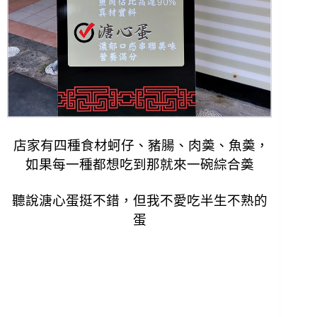
店家有四種食材蚵仔、豬腸、肉羮、魚羮，
如果每一種都想吃到那就來一碗綜合羮
聽說溏心蛋挺不錯，但我不愛吃半生不熟的
蛋