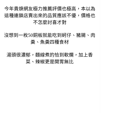
今年貴焿網友極力推薦評價也極高，本以為
這種連鎖店賣出來的品質應該不優，價格也
不怎麼討喜才對
沒想到一枚50銅板就能吃到
蚵仔、豬腸、肉
羮、魚羮
四種食材
湯頭很濃郁，麵線煮的恰到軟爛，加上香
菜、辣椒更是開胃無比