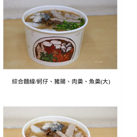
綜合麵線/
蚵仔、豬腸、肉羮、魚羮
(大)