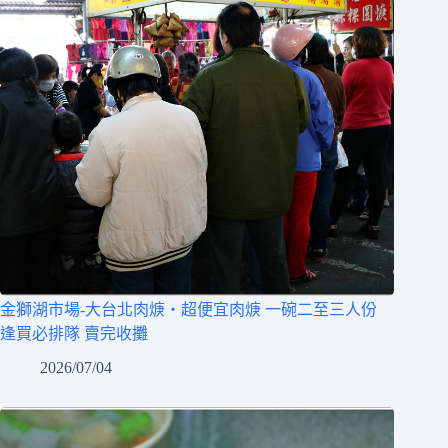
金獅湖市場-大台北肉焿‧超便宜肉焿 一碗二至三人份
逢買必排隊 賣完收攤
2026/07/04