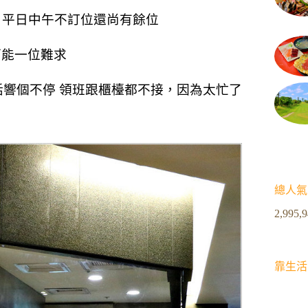
 平日中午不訂位還尚有餘位
可能一位難求
響個不停 領班跟櫃檯都不接，
因為太忙了
總人氣
2,995,
靠生活