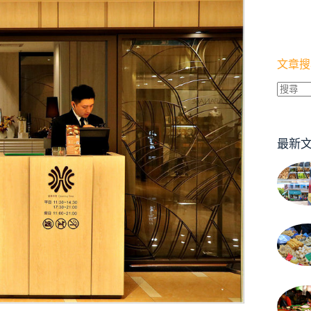
文章搜
找
不
到
最新
符
合
條
件
的
結
果