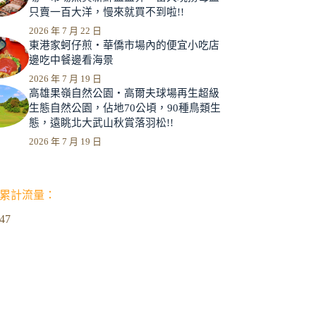
只賣一百大洋，慢來就買不到啦!!
2026 年 7 月 22 日
東港家蚵仔煎‧華僑市場內的便宜小吃店
邊吃中餐邊看海景
2026 年 7 月 19 日
高雄果嶺自然公園‧高爾夫球場再生超級
生態自然公園，佔地70公頃，90種鳥類生
態，遠眺北大武山秋賞落羽松!!
2026 年 7 月 19 日
累計流量：
947