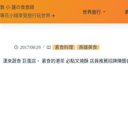
跳
敦 小 蓮の食旅錄
至
世界旅行
專花小錢享受旅行玩世界 ✈️
主
要
內
容
2017/08/29
素食料理
高雄美食
漢來蔬食 巨蛋店‧ 素食的港茶 必點叉燒酥 店員推薦招牌陳