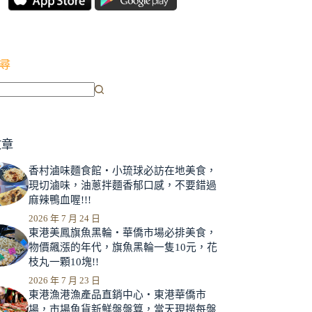
尋
文章
香村滷味麵食館‧小琉球必訪在地美食，
現切滷味，油蔥拌麵香郁口感，不要錯過
麻辣鴨血喔!!!
2026 年 7 月 24 日
東港美鳳旗魚黑輪‧華僑市場必排美食，
物價飆漲的年代，旗魚黑輪一隻10元，花
枝丸一顆10塊!!
2026 年 7 月 23 日
東港漁港漁產品直銷中心‧東港華僑市
場，市場魚貨新鮮盤盤算，當天現撈每盤