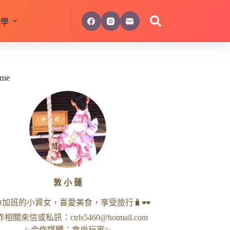
美學
 me
敦 小 蓮
命加班的小資女，喜愛美食，享受旅行🧳🕶
作相關來信或私訊：
ctrls5460@hotmail.com
✨合作媒體：食尚玩家✨