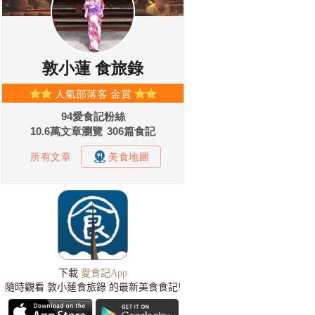
下載
愛食記App
隨時觀看 敦小蓮食旅錄 的最新美食食記!