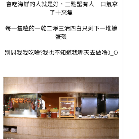
會吃海鮮的人就是好，三點蟹有人一口氣拿
了十來隻
每一隻嗑的一乾二淨三清四白只剩下一堆螃
蟹殼
別問我我吃啥?我也不知道我哪天去做啥0_O