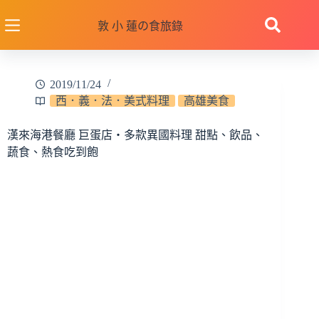
跳
至
敦 小 蓮の食旅錄
主
要
內
2019/11/24
容
西．義．法．美式料理
高雄美食
漢來海港餐廳 巨蛋店‧多款異國料理 甜點、飲品、
蔬食、熱食吃到飽