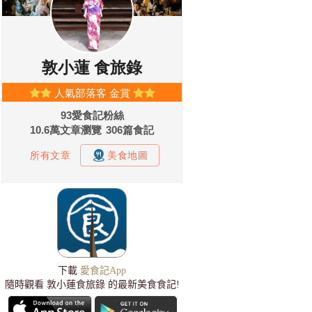
下載
愛食記App
隨時觀看 敦小蓮食旅錄 的最新美食食記!