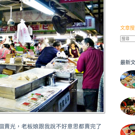
文章搜
找
不
到
最新
符
合
條
件
的
結
果
個賣光，老板娘跟我說不好意思都賣完了