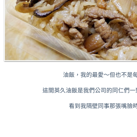
油飯，我的最愛～但也不是
這間英久油飯是我們公司的同仁們一
看到我隔壁同事那張嘴臉