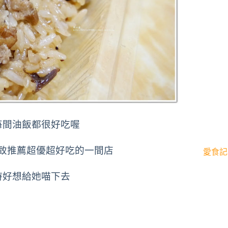
每間油飯都很好吃喔
致推薦超優超好吃的一間店
愛食記
時好想給她喵下去