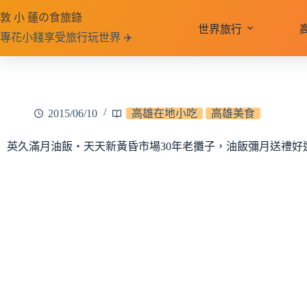
跳
敦 小 蓮の食旅錄
至
世界旅行
專花小錢享受旅行玩世界 ✈️
主
要
內
容
2015/06/10
高雄在地小吃
高雄美食
英久滿月油飯‧天天新黃昏市場30年老攤子，油飯彌月送禮好