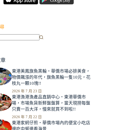
尋
文章
東港美鳳旗魚黑輪‧華僑市場必排美食，
物價飆漲的年代，旗魚黑輪一隻10元，花
枝丸一顆10塊!!
2026 年 7 月 23 日
東港漁港漁產品直銷中心‧東港華僑市
場，市場魚貨新鮮盤盤算，當天現撈每盤
只賣一百大洋，慢來就買不到啦!!
2026 年 7 月 22 日
東港家蚵仔煎‧華僑市場內的便宜小吃店
邊吃中餐邊看海景