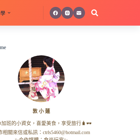
美學
 me
敦 小 蓮
命加班的小資女，喜愛美食，享受旅行🧳🕶
作相關來信或私訊：
ctrls5460@hotmail.com
✨合作媒體：食尚玩家✨