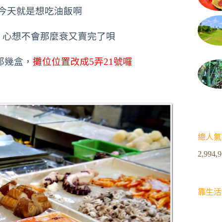
今天就是想吃油飯啊
，心想不會那麼衰又賣完了唄
那幾盒，
攤位位置改成5弄21號囉
總人氣
2,994,
靠生活