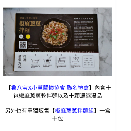
【
魯八宝X
小草關懷協會 聯名禮盒
】內含十
包椒麻蔥蔥乾拌麵以及十顆濃縮湯品
另外也有單獨販售【
椒麻蔥蔥拌麵組
】一盒
十包