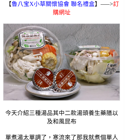
【
魯八宝X小草關懷協會 聯名禮盒
】
—–>
訂
購網址
今天介紹三種湯品其中二款湯頭養生藥膳以
及和風昆布
單煮湯太單調了，寒流來了那我就煮個單人