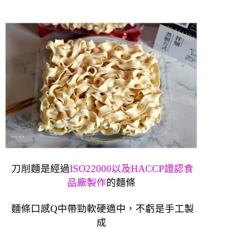
刀削麵是經過
ISO22000以及HACCP證認食
品廠製作
的麵條
麵條口感Q中帶勁軟硬適中，不虧是手工製
成