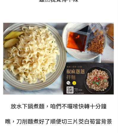
放水下鍋煮麵，
咱們不囉嗦
快轉十分鐘
瞧，刀削麵煮好了順便切三片茭白筍當背景