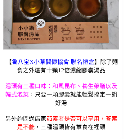
【
魯八宝X小草關懷協會 聯名禮盒
】除了麵
食之外還有十顆12倍濃縮膠囊湯品
湯頭有三種口味：和風昆布、養生藥膳以及
韓式泡菜
，
只要一顆膠囊就能輕鬆搞定一鍋
好湯
另外詢問過店家
茹素者是否可以享用，答案
是不能
，三種湯頭皆有葷食在裡頭