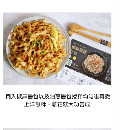
倒入
椒麻醬包以及油蔥醬包攪拌均勻後再撒
上
洋蔥酥、
蔥花就大功告成