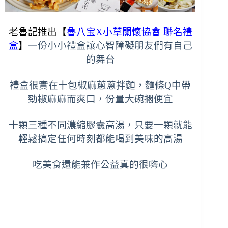
老魯記推出【
魯八宝X小草關懷協會 聯名禮
盒
】
一份小小禮盒讓心智障礙朋友們有自己
的舞台
禮盒很實在十包
椒麻蔥蔥拌麵，
麵條Q中帶
勁椒麻麻而爽口，份量大碗擱便宜
十顆三種不同濃縮膠囊高湯，只要一顆就能
輕鬆搞定任何時刻都能喝到美味的高湯
吃美食還能兼作公益真的很嗨心