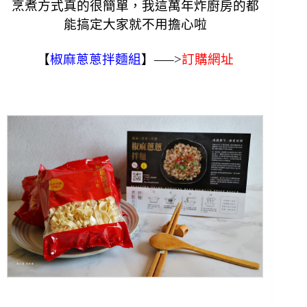
烹煮方式真的很簡單，我這萬年炸廚房的都
能搞定大家就不用擔心啦
【
椒麻蔥蔥拌麵組
】—–>
訂購網址