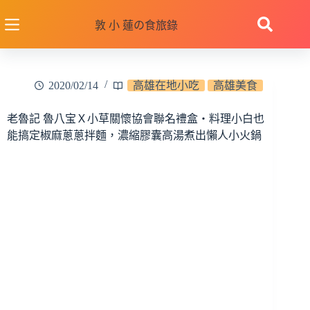
跳
至
敦 小 蓮の食旅錄
主
要
內
2020/02/14
高雄在地小吃
高雄美食
容
老魯記 魯八宝Ｘ小草關懷協會聯名禮盒‧料理小白也
能搞定椒麻蔥蔥拌麵，濃縮膠囊高湯煮出懶人小火鍋