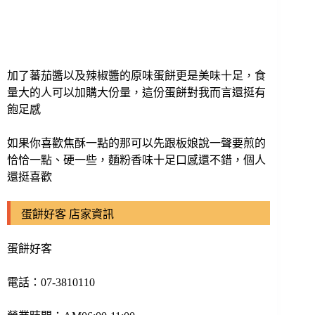
加了蕃茄醬以及辣椒醬的原味蛋餅更是美味十足，食
量大的人可以加購大份量，這份蛋餅對我而言還挺有
飽足感
如果你喜歡焦酥一點的那可以先跟板娘說一聲要煎的
恰恰一點、硬一些，
麵粉香味十足口感還不錯，個人
還挺喜歡
蛋餅好客 店家資訊
蛋餅好客
電話：
07-3810110