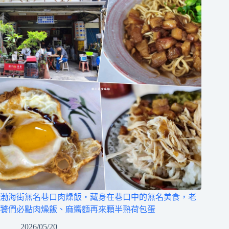
渤海街無名巷口肉燥飯‧藏身在巷口中的無名美食，老
饕們必點肉燥飯、麻醬麵再來顆半熟荷包蛋
2026/05/20