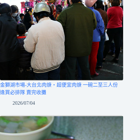
金獅湖市場-大台北肉焿‧超便宜肉焿 一碗二至三人份
逢買必排隊 賣完收攤
2026/07/04