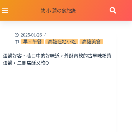
跳
至
敦 小 蓮の食旅錄
主
要
內
2025/01/26
容
早、午餐
高雄在地小吃
高雄美食
蛋餅好客‧巷口中的好味道，外酥內軟的古早味粉漿
蛋餅，二側焦酥又軟Q