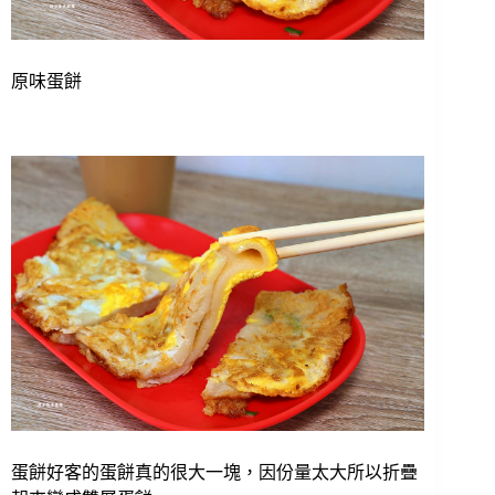
原味蛋餅
蛋餅好客的蛋餅真的很大一塊，因份量太大所以折疊