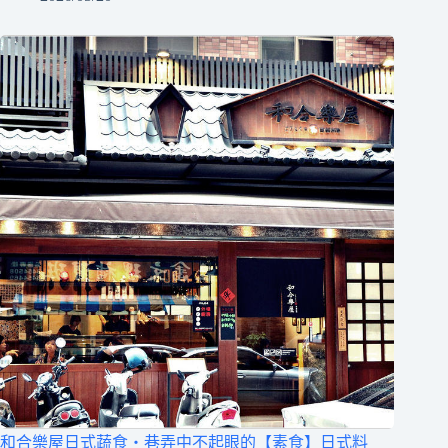
和合樂屋日式蔬食‧巷弄中不起眼的【素食】日式料