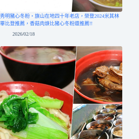
秀明豬心冬粉‧旗山在地四十年老店，榮登2024米其林
畢比登推薦，香菇肉焿比豬心冬粉還推薦!!
2026/02/18