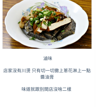
滷味
店家沒有川燙 只有切一切撒上蔥花淋上一點
醬油膏
味道就跟別間店沒啥二樣