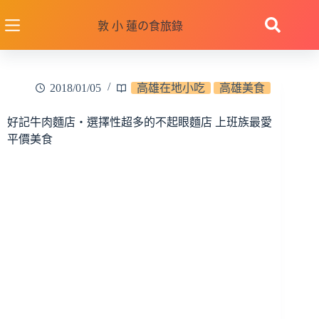
跳
至
敦 小 蓮の食旅錄
主
要
內
2018/01/05
高雄在地小吃
高雄美食
容
好記牛肉麵店‧選擇性超多的不起眼麵店 上班族最愛
平價美食