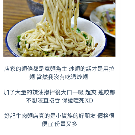
店家的麵條都是寬麵為主
炒麵的話才是用拉
麵 當然我沒有吃過炒麵
加了大量的辣油攪拌後大口一吸 超爽 連咬都
不想咬直接吞 保證噎死XD
好記牛肉麵店真的是小資族的好朋友 價格很
便宜 份量又多