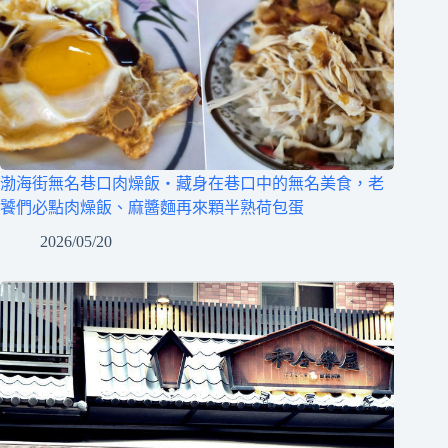
渤海街無名巷口肉燥飯‧藏身在巷口中的無名美食，老
饕們必點肉燥飯、麻醬麵再來顆半熟荷包蛋
2026/05/20