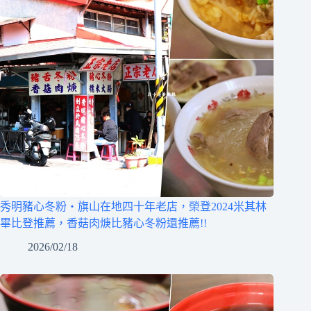
秀明豬心冬粉‧旗山在地四十年老店，榮登2024米其林
畢比登推薦，香菇肉焿比豬心冬粉還推薦!!
2026/02/18