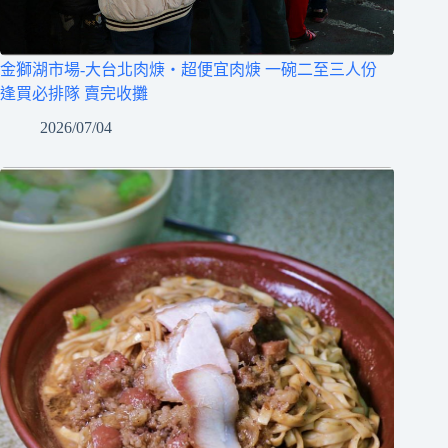
金獅湖市場-大台北肉焿‧超便宜肉焿 一碗二至三人份
逢買必排隊 賣完收攤
2026/07/04