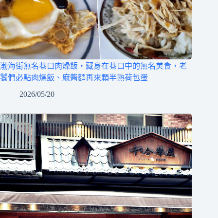
渤海街無名巷口肉燥飯‧藏身在巷口中的無名美食，老
饕們必點肉燥飯、麻醬麵再來顆半熟荷包蛋
2026/05/20