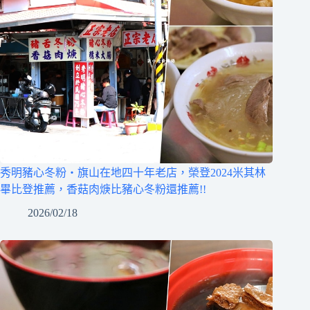
秀明豬心冬粉‧旗山在地四十年老店，榮登2024米其林
畢比登推薦，香菇肉焿比豬心冬粉還推薦!!
2026/02/18