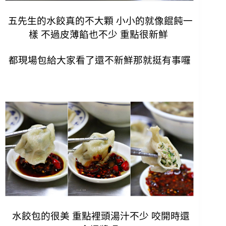
五先生的水餃真的不大顆 小小的就像餛飩一
樣 不過皮薄餡也不少 重點很新
鮮
都現場包給大家看了還不新鮮那就挺有事囉
水餃包的很美 重點裡頭湯汁不少 咬開時還