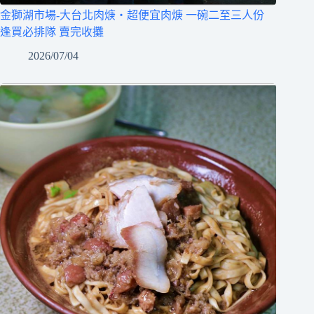
金獅湖市場-大台北肉焿‧超便宜肉焿 一碗二至三人份
逢買必排隊 賣完收攤
2026/07/04