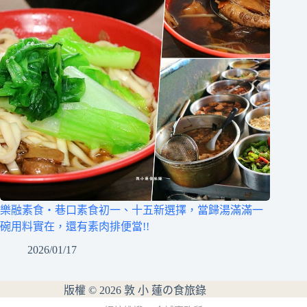
樂融素食‧巷口素食初一、十五新選擇，當歸湯滿滿一
碗用料實在，還有素肉排便當!!
2026/01/17
版權 © 2026 敦 小 蓮の食旅錄