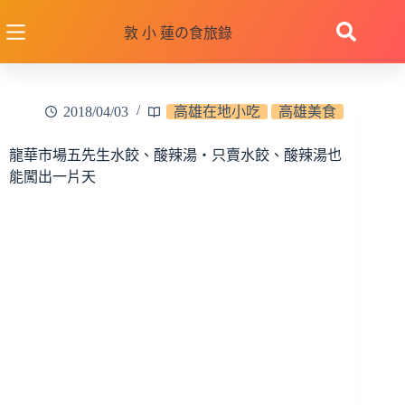
跳
至
敦 小 蓮の食旅錄
主
要
內
2018/04/03
高雄在地小吃
高雄美食
容
龍華市場五先生水餃、酸辣湯‧只賣水餃、酸辣湯也
能闖出一片天