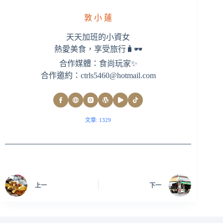
敦 小 蓮
天天加班的小資女
熱愛美食，享受旅行🧳🕶
合作媒體：食尚玩家✨
合作邀約：
ctrls5460@hotmail.com
文章: 1329
上一
下一