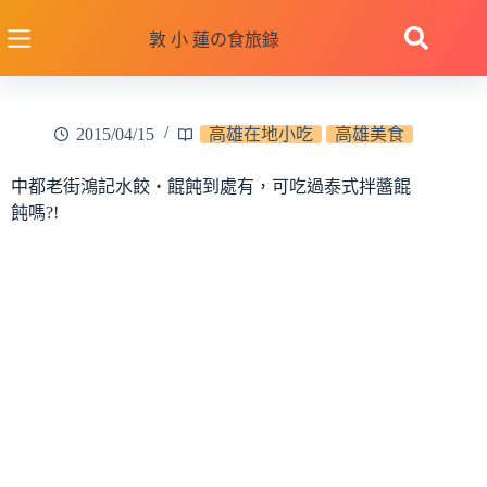
跳
至
敦 小 蓮の食旅錄
主
要
內
2015/04/15
高雄在地小吃
高雄美食
容
中都老街鴻記水餃‧餛飩到處有，可吃過泰式拌醬餛
飩嗎?!