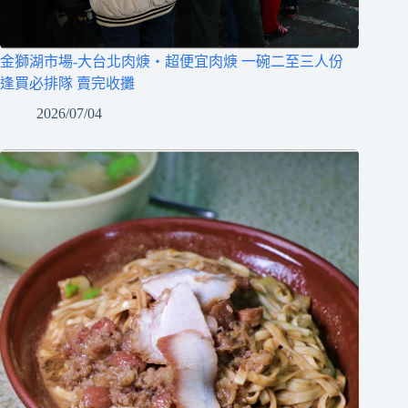
金獅湖市場-大台北肉焿‧超便宜肉焿 一碗二至三人份
逢買必排隊 賣完收攤
2026/07/04