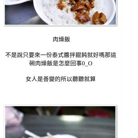
肉燥飯
不是說只要來一份
泰式醬拌餛飩就好嗎那這
碗肉燥飯是怎麼回事0_O
女人是善變的所以聽聽就算