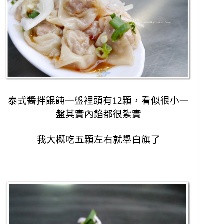
泰式醬拌餛飩一盤裡頭有12顆，看似很小一
盤其實內餡都很紮實
我大概吃五顆左右就舉白旗了