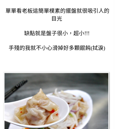
單單看老板這簡單樸素的擺盤就很吸引人的
目光
缺點就是盤子很小，超小!!!
手殘的我就不小心滑掉好多顆餛飩(拭淚)