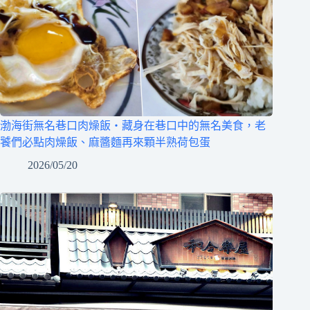
渤海街無名巷口肉燥飯‧藏身在巷口中的無名美食，老
饕們必點肉燥飯、麻醬麵再來顆半熟荷包蛋
2026/05/20