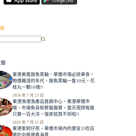
尋
文章
東港美鳳旗魚黑輪‧華僑市場必排美食，
物價飆漲的年代，旗魚黑輪一隻10元，花
枝丸一顆10塊!!
2026 年 7 月 23 日
東港漁港漁產品直銷中心‧東港華僑市
場，市場魚貨新鮮盤盤算，當天現撈每盤
只賣一百大洋，慢來就買不到啦!!
2026 年 7 月 22 日
東港家蚵仔煎‧華僑市場內的便宜小吃店
邊吃中餐邊看海景