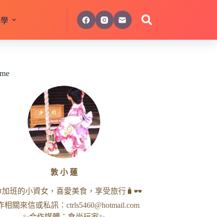
美學
 me
敦 小 蓮
命加班的小資女，喜愛美食，享受旅行🧳🕶
作相關來信或私訊：
ctrls5460@hotmail.com
✨合作媒體：食尚玩家✨