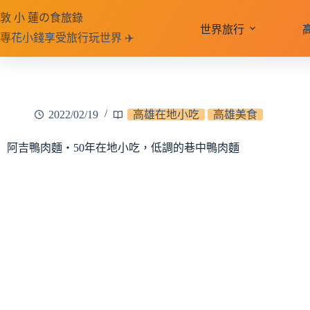
跳
敦 小 蓮の食旅錄
至
世界旅行
專花小錢享受旅行玩世界 ✈️
主
要
內
容
2022/02/19
高雄在地小吃
高雄美食
阿吉鴨肉麵‧50年在地小吃，低調的巷中鴨肉麵