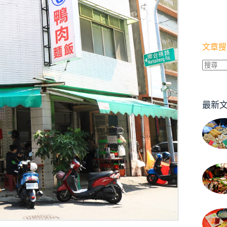
文章搜
找
不
到
最新
符
合
條
件
的
結
果