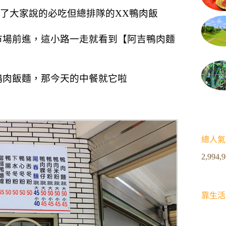
了大家說的必吃但總排隊的XX鴨肉飯
市場前進，
這小路一走就看到【阿吉鴨肉麵
鴨肉飯麵，
那今天的中餐就它啦
總人氣
2,994,
靠生活