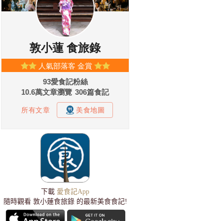
下載
愛食記App
隨時觀看 敦小蓮食旅錄 的最新美食食記!