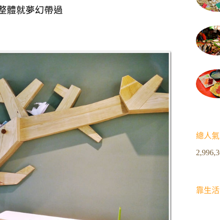
整體就夢幻帶過
總人氣
2,996,
靠生活