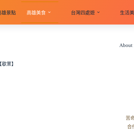
高雄景點
高雄美食
台灣四處遊
生活
About
啊【歇業】
苦
合