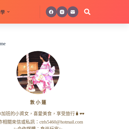
美學
 me
敦 小 蓮
命加班的小資女，喜愛美食，享受旅行🧳🕶
作相關來信或私訊：
ctrls5460@hotmail.com
✨合作媒體：食尚玩家✨