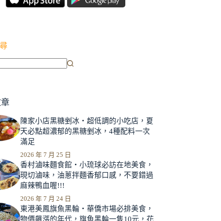
尋
文章
陳家小店黑糖剉冰‧超低調的小吃店，夏
天必點超濃郁的黑糖剉冰，4種配料一次
滿足
2026 年 7 月 25 日
香村滷味麵食館‧小琉球必訪在地美食，
現切滷味，油蔥拌麵香郁口感，不要錯過
麻辣鴨血喔!!!
2026 年 7 月 24 日
東港美鳳旗魚黑輪‧華僑市場必排美食，
物價飆漲的年代，旗魚黑輪一隻10元，花