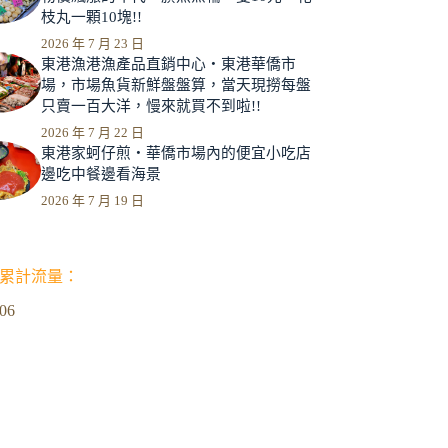
枝丸一顆10塊!!
2026 年 7 月 23 日
東港漁港漁產品直銷中心‧東港華僑市
場，市場魚貨新鮮盤盤算，當天現撈每盤
只賣一百大洋，慢來就買不到啦!!
2026 年 7 月 22 日
東港家蚵仔煎‧華僑市場內的便宜小吃店
邊吃中餐邊看海景
2026 年 7 月 19 日
累計流量：
306