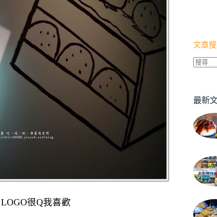
文章搜
找
不
到
最新
符
合
條
件
的
結
果
館 LOGO很Q我喜歡