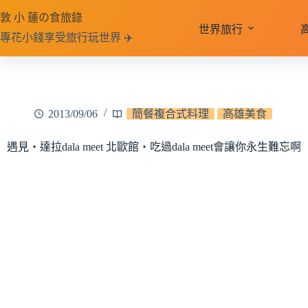
跳
敦 小 蓮の食旅錄
至
世界旅行
專花小錢享受旅行玩世界 ✈️
主
要
內
容
2013/09/06
簡餐複合式料理
高雄美食
遇見‧達拉dala meet 北歐館‧吃過dala meet會讓你永生難忘