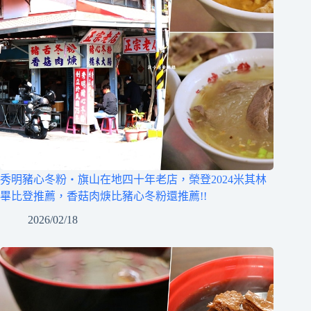
秀明豬心冬粉‧旗山在地四十年老店，榮登2024米其林
畢比登推薦，香菇肉焿比豬心冬粉還推薦!!
2026/02/18