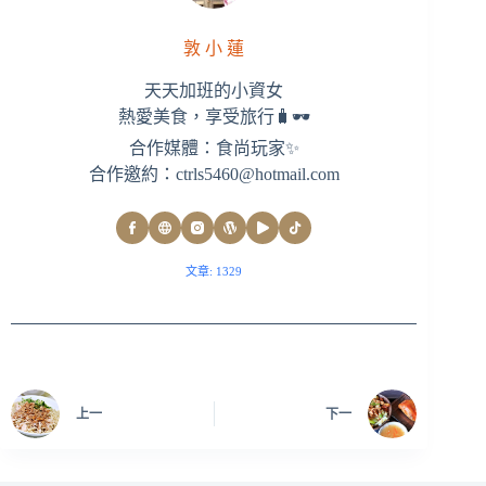
敦 小 蓮
天天加班的小資女
熱愛美食，享受旅行🧳🕶
合作媒體：食尚玩家✨
合作邀約：
ctrls5460@hotmail.com
文章: 1329
上一
下一