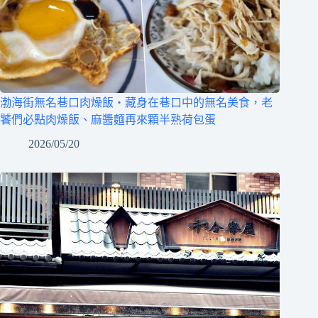
渤海街無名巷口肉燥飯‧藏身在巷口中的無名美食，老
饕們必點肉燥飯、麻醬麵再來顆半熟荷包蛋
2026/05/20