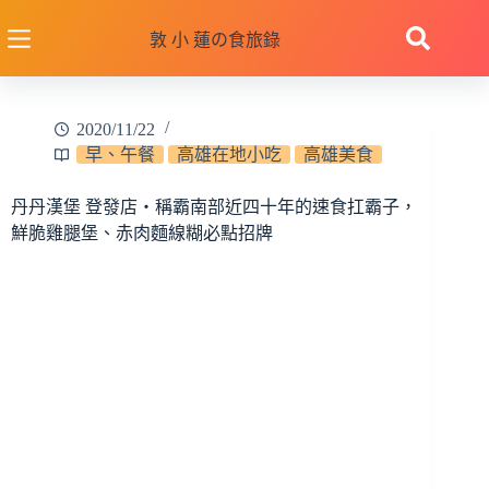
跳
至
敦 小 蓮の食旅錄
主
要
內
2020/11/22
容
早、午餐
高雄在地小吃
高雄美食
丹丹漢堡 登發店‧稱霸南部近四十年的速食扛霸子，
鮮脆雞腿堡、赤肉麵線糊必點招牌