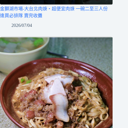
金獅湖市場-大台北肉焿‧超便宜肉焿 一碗二至三人份
逢買必排隊 賣完收攤
2026/07/04