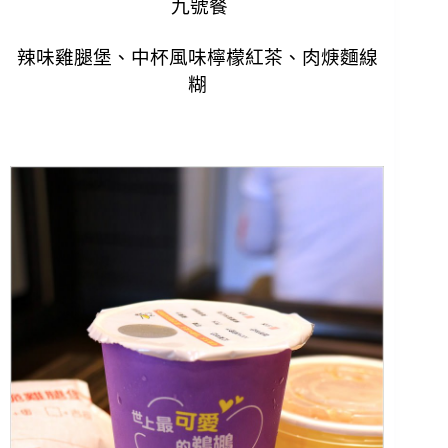
九號餐
辣味雞腿堡、中杯風味檸檬紅茶、肉焿麵線
糊