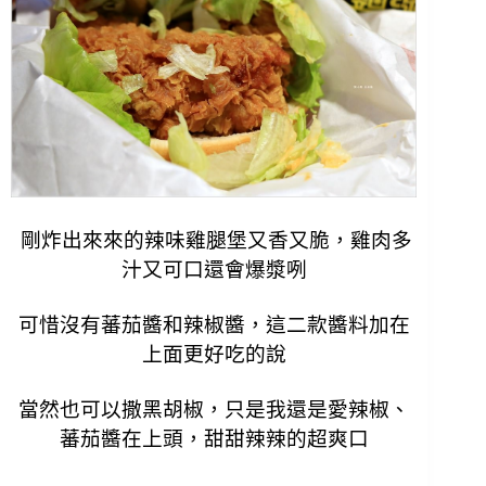
剛炸出來來的
辣味雞腿堡又香又脆，雞肉多
汁又可口還會爆漿咧
可惜沒有蕃茄醬和辣椒醬，這二款醬料加在
上面更好吃的說
當然也可以撒黑胡椒，只是我還是愛辣椒、
蕃茄醬在上頭，甜甜辣辣的超爽口