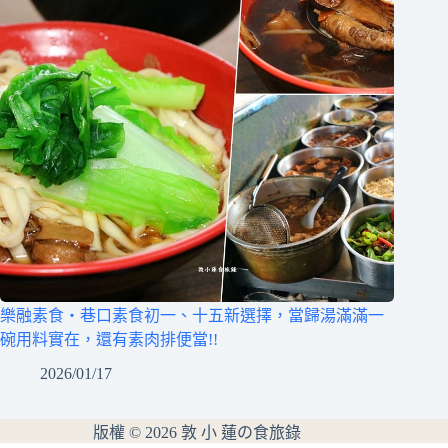
樂融素食‧巷口素食初一、十五新選擇，當歸湯滿滿一
碗用料實在，還有素肉排便當!!
2026/01/17
版權 © 2026 敦 小 蓮の食旅錄