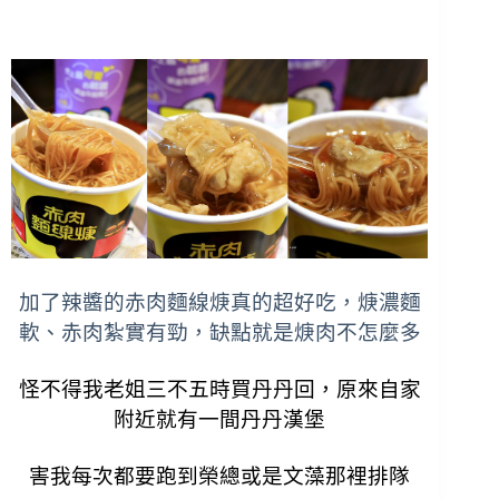
加了辣醬的赤肉麵線焿真的超好吃，焿濃麵
軟、赤肉紮實有勁，缺點就是焿肉不怎麼多
怪不得我老姐三不五時買丹丹回，原來自家
附近就有一間丹丹漢堡
害我每次都要跑到榮總或是文藻那裡排隊