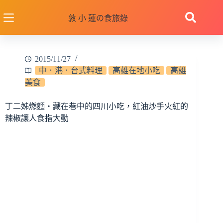
跳
至
敦 小 蓮の食旅錄
主
要
內
2015/11/27
容
中．港．台式料理
高雄在地小吃
高雄
美食
丁二姊燃麵‧藏在巷中的四川小吃，紅油炒手火紅的
辣椒讓人食指大動