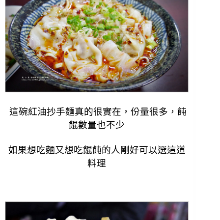
這碗紅油抄手麵真的很實在，份量很多，飩
餛數量也不少
如果想吃麵又想吃餛飩的人剛好可以選這道
料理