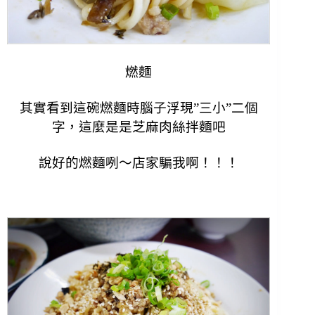
燃麵
其實看到這碗燃麵時腦子浮現”三小”二個
字，
這麼是是芝麻肉絲拌麵吧
說好的燃麵咧～店家騙我啊！！！