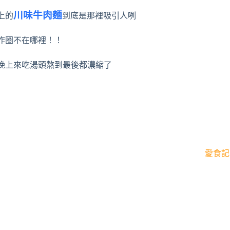
川味牛肉麵
上的
到底是那裡吸引人咧
作圈不在哪裡！！
晚上來吃湯頭熬到最後都濃縮了
愛食記