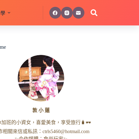
美學
 me
敦 小 蓮
命加班的小資女，喜愛美食，享受旅行🧳🕶
作相關來信或私訊：
ctrls5460@hotmail.com
✨合作媒體：食尚玩家✨