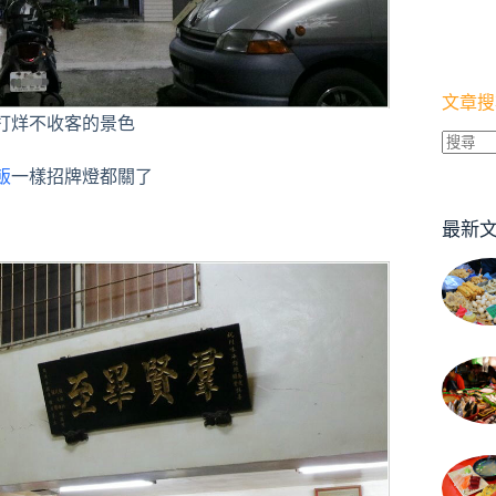
文章搜
打烊不收客的景色
找
飯
一樣招牌燈都關了
不
到
最新
符
合
條
件
的
結
果