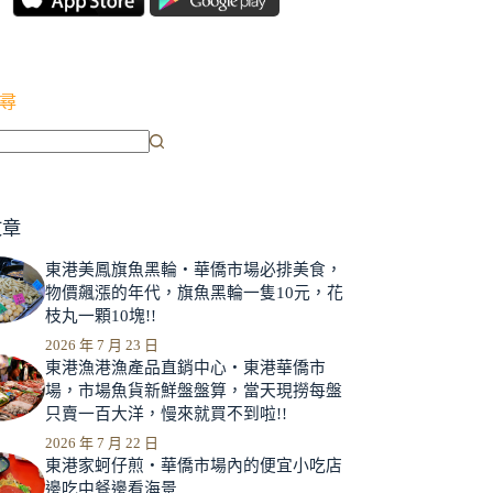
尋
文章
東港美鳳旗魚黑輪‧華僑市場必排美食，
物價飆漲的年代，旗魚黑輪一隻10元，花
枝丸一顆10塊!!
2026 年 7 月 23 日
東港漁港漁產品直銷中心‧東港華僑市
場，市場魚貨新鮮盤盤算，當天現撈每盤
只賣一百大洋，慢來就買不到啦!!
2026 年 7 月 22 日
東港家蚵仔煎‧華僑市場內的便宜小吃店
邊吃中餐邊看海景