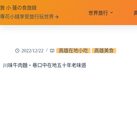
跳
敦 小 蓮の食旅錄
至
世界旅行
專花小錢享受旅行玩世界 ✈️
主
要
內
容
2022/12/22
高雄在地小吃
高雄美食
川味牛肉麵‧巷口中在地五十年老味道