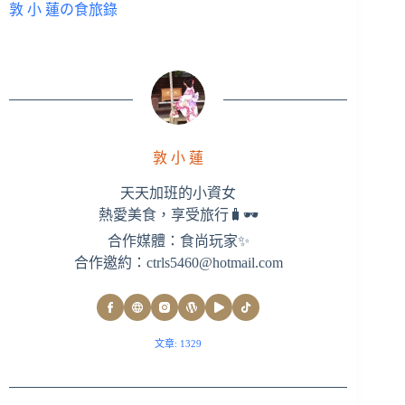
敦 小 蓮の食旅錄
敦 小 蓮
天天加班的小資女
熱愛美食，享受旅行🧳🕶
合作媒體：食尚玩家✨
合作邀約：
ctrls5460@hotmail.com
文章: 1329