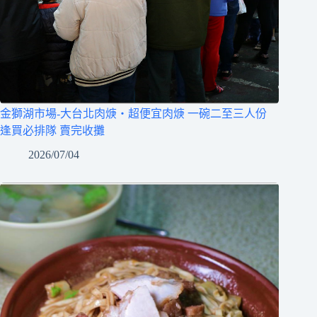
金獅湖市場-大台北肉焿‧超便宜肉焿 一碗二至三人份
逢買必排隊 賣完收攤
2026/07/04