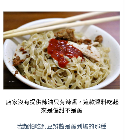
店家沒有提供辣油只有辣醬，這款醬料吃起
來是偏甜不是鹹
我超怕吃到豆辨醬是鹹到爆的那種