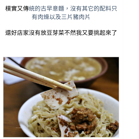
樸實又傳
統的古早意麵，沒有其它的配料只
有肉燥以及三片豬肉片
還好店家沒有放豆芽菜不然我又要挑起來了