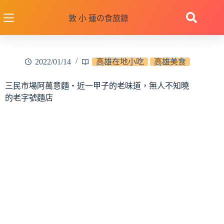
跳
至
敦 小 蓮の食旅錄
主
要
內
2022/01/14
高雄在地小吃
高雄美食
容
三民市場阿萬意麵‧近一甲子的老味道，無人不知曉
的老字號麵店