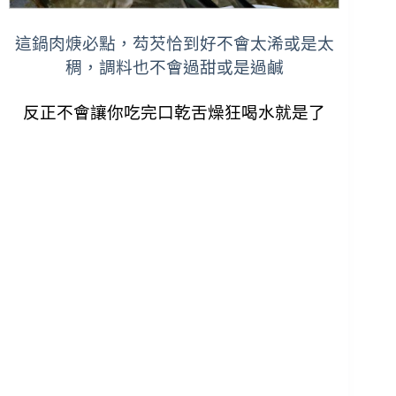
這鍋肉焿必點，芶芡恰到好不會太浠或是太
稠，調料也不會過甜或是過鹹
反正不會讓你吃完口乾舌燥狂喝水就是了