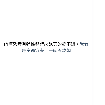
肉焿紮實有彈性整體來說真的挺不錯，
我看
每桌都會來上一碗肉焿麵