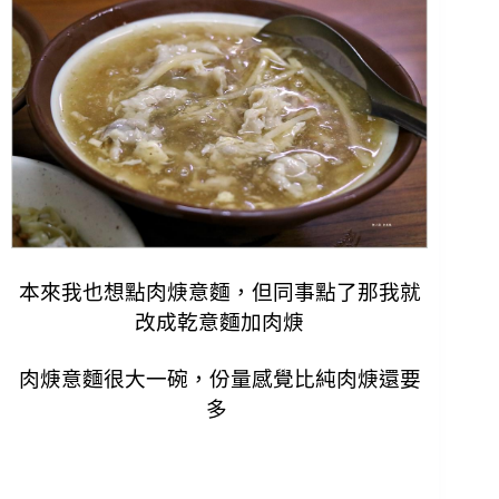
本來我也想點肉焿意麵，但同事點了那我就
改成乾意麵加肉焿
肉焿意麵很大一碗，份量感覺比純肉焿還要
多