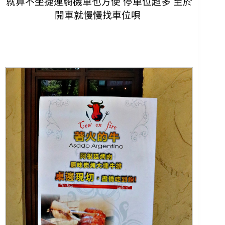
就算不坐捷運騎機車也方便 停車位超多 至於
開車就慢慢找車位唄