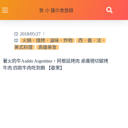
跳
至
敦 小 蓮の食旅錄
主
要
內
2018/05/27
容
火鍋．燒烤．滷味．炸物
西．義．法．
美式料理
高雄美食
著火的牛Asddo Argentino‧阿根廷烤肉 桌邊現切碳烤
牛肉 四款牛肉吃到飽 【歇業】