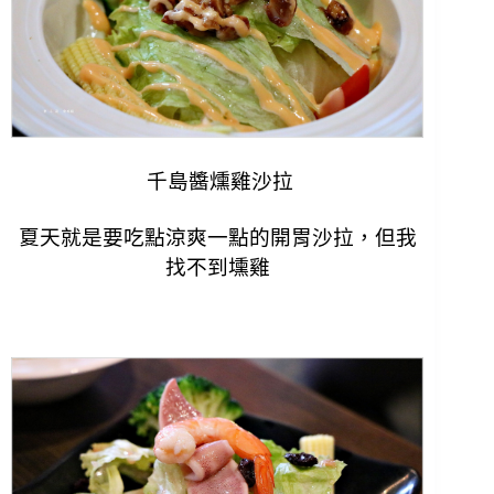
千島醬燻雞沙拉
夏天就是要吃點涼爽一點的開胃沙拉，但我
找不到壎雞