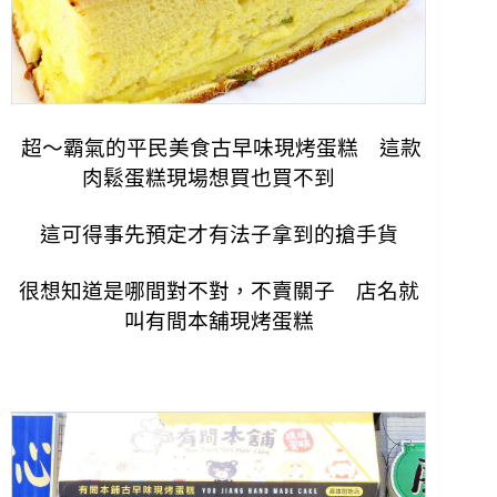
超～霸氣的平民美食古早味現烤蛋糕 這款
肉鬆蛋糕現場想買也買不到
這可得事先預定才有法子拿到的搶手貨
很想知道是哪間對不對，不賣關子 店名就
叫有間本舖現烤蛋糕