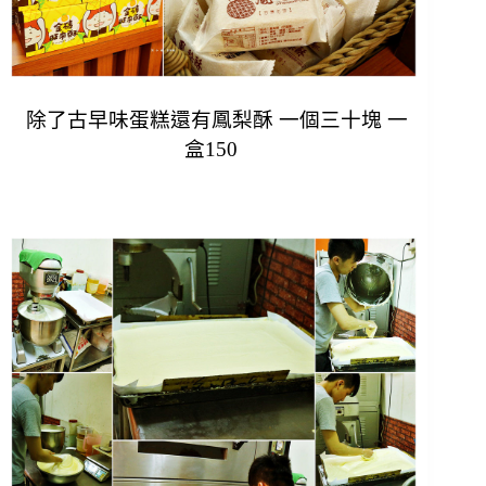
除了古早味蛋糕還有鳳梨酥 一個三十塊 一
盒150