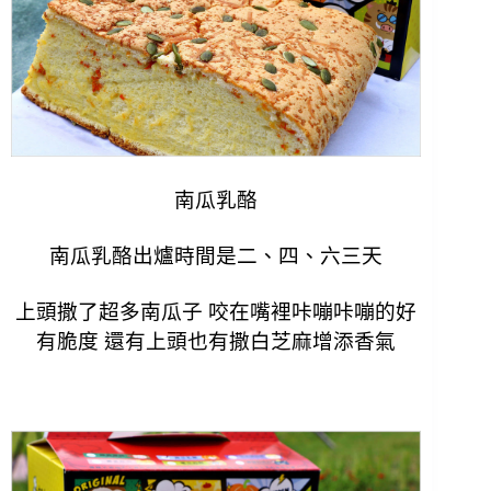
南瓜乳酪
南瓜乳酪出爐時間是二、四、六三天
上頭撒了超多南瓜子
咬在嘴裡
咔
嘣
咔
嘣的好
有脆度
還有上頭也有撒白芝麻增添香氣