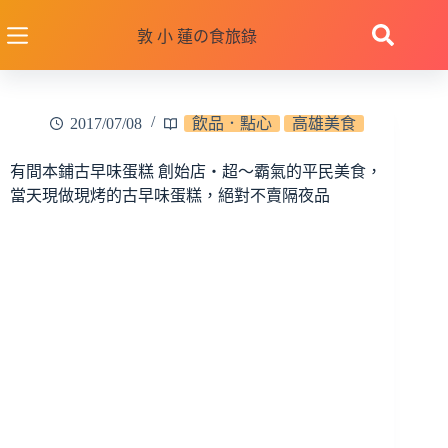
跳
至
敦 小 蓮の食旅錄
主
要
內
2017/07/08
飲品．點心
高雄美食
容
有間本鋪古早味蛋糕 創始店‧超～霸氣的平民美食，
當天現做現烤的古早味蛋糕，絕對不賣隔夜品