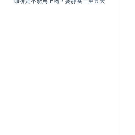
咖啡是不能馬上喝，
要靜養三至五天