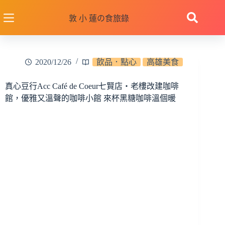
跳
至
敦 小 蓮の食旅錄
主
要
內
2020/12/26
飲品．點心
高雄美食
容
真心豆行Acc Café de Coeur七賢店‧老樓改建咖啡
館，優雅又溫聲的咖啡小館 來杯黑糖咖啡溫個暖