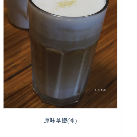
原味拿鐵(冰)