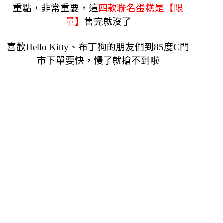
重點，非常重要，這
四
款聯名蛋糕是【限
量】
售完就沒了
喜歡Hello Kitty、布丁狗的朋友們
到85度C門
市
下單要快，慢了就搶不到啦