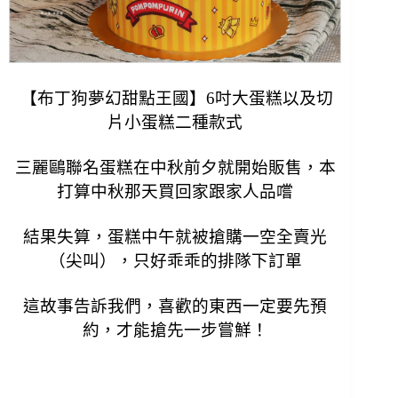
【布丁狗夢幻甜點王國】6吋大蛋糕以及切
片小蛋糕二種款式
三麗鷗聯名蛋糕在中秋前夕就開始販售，本
打算中秋那天買回家跟家人品嚐
結果失算，蛋糕中午就被搶購一空全賣光
（尖叫），只好乖乖的排隊下訂單
這故事告訴我們，喜歡的東西一定要先預
約，
才能搶先一步嘗鮮！