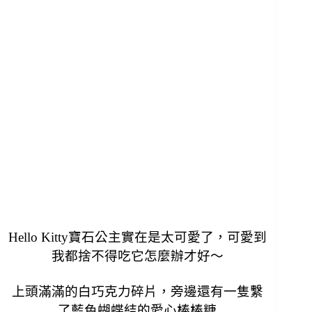
Hello Kitty寶石公主實在是太可愛了，可愛到
我都捨不得吃它怎麼辦才好
～
上頭滿滿的白巧克力碎片，旁邊還有一隻繫
了藍色蝴蝶結的愛心棒棒糖