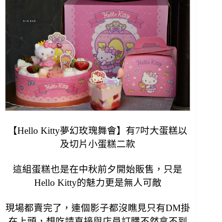
【Hello Kitty夢幻玫瑰舞會】有7吋大蛋糕以
及切片小蛋糕二款
這組蛋糕也是在中秋前夕開始販售，只是
Hello Kitty的魅力更是無人可敵
現場
都賣完了，
連個影子都沒瞧見只有DM掛
在上頭，想吃請直接
與店員訂購
不然拿不到