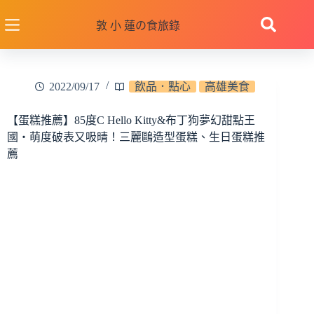
跳
至
敦 小 蓮の食旅錄
主
要
內
2022/09/17
飲品．點心
高雄美食
容
【蛋糕推薦】85度C Hello Kitty&布丁狗夢幻甜點王
國‧萌度破表又吸晴！三麗鷗造型蛋糕、生日蛋糕推
薦