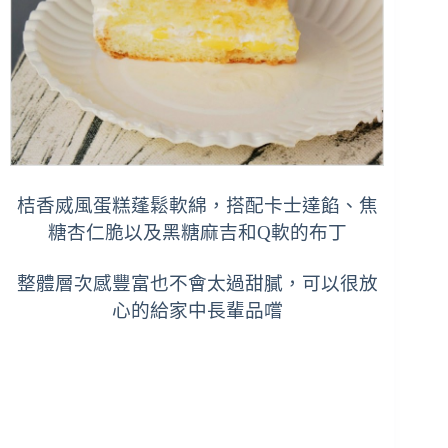
桔香烕風蛋糕蓬鬆軟綿，搭配卡士達餡、焦
糖杏仁脆以及黑糖麻吉和Q軟的布丁
整體層次感豐富也不會太過甜膩，可以很放
心的給家中長輩品嚐