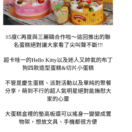
8
5度C再度與三麗鷗合作啦～這回推出的聯
名蛋糕絕對讓大家看了尖叫聲不斷!!!
超卡哇一的Hello Kitty以及迷人又帥氣的布丁
狗
四款造型
蛋糕&切片小蛋糕
不管是慶生蛋糕、派對活動以及單純的聚餐
分享，萌到不行的超人氣明星絕對能撫慰大
家的心靈
大蛋糕盒裡的墊高板還可以搖身一變變成置
物架，想放文具、手機都很方便