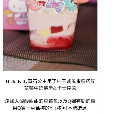
Hello Kitty寶石公主用了桔子戚風蛋糕搭配
草莓牛奶慕斯&卡士達醬
還加入酸酸甜甜的草莓醬以及Q彈有勁的
莓
果Q凍
，草莓控的你(妳)可不能錯過