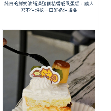
純白的鮮奶油舖滿整個桔香戚風蛋糕，讓人
忍不住想挖一口鮮奶油嚐嚐