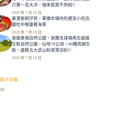
只賣一百大洋，慢來就買不到啦!!
2026 年 7 月 22 日
東港家蚵仔煎‧華僑市場內的便宜小吃店
邊吃中餐邊看海景
2026 年 7 月 19 日
高雄果嶺自然公園‧高爾夫球場再生超級
生態自然公園，佔地70公頃，90種鳥類生
態，遠眺北大武山秋賞落羽松!!
2026 年 7 月 19 日
累計流量：
610