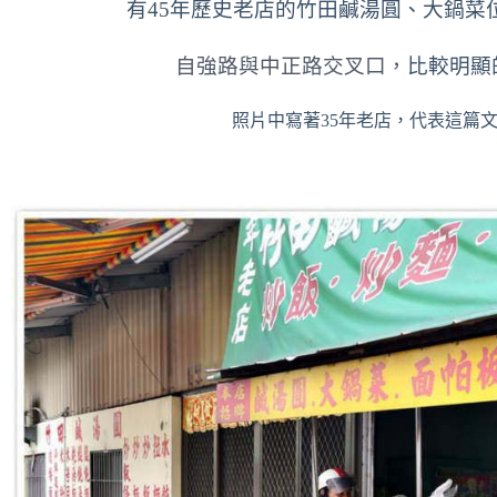
有45年歷史老店的竹田鹹湯圓、大鍋菜
自強路與中正路交叉口，
比較明顯
照片中寫著35年老店，代表這篇