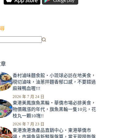
尋
文章
香村滷味麵食館‧小琉球必訪在地美食，
現切滷味，油蔥拌麵香郁口感，不要錯過
麻辣鴨血喔!!!
2026 年 7 月 24 日
東港美鳳旗魚黑輪‧華僑市場必排美食，
物價飆漲的年代，旗魚黑輪一隻10元，花
枝丸一顆10塊!!
2026 年 7 月 23 日
東港漁港漁產品直銷中心‧東港華僑市
場，市場魚貨新鮮盤盤算，當天現撈每盤