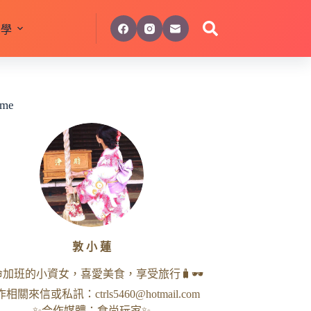
美學
 me
敦 小 蓮
命加班的小資女，喜愛美食，享受旅行🧳🕶
作相關來信或私訊：
ctrls5460@hotmail.com
✨合作媒體：食尚玩家✨