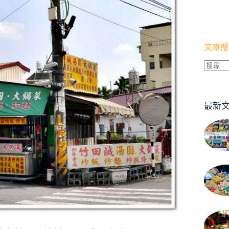
文章搜
找
不
到
最新
符
合
條
件
的
結
果