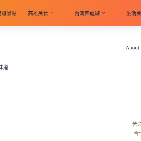
高雄景點
高雄美食
台灣四處遊
生活
About
味道
苦
合