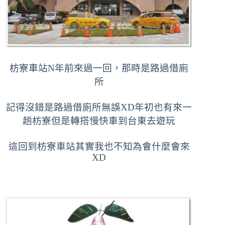
枋寮車站N年前來過一回，那時是路過借廁
所
記得沒錯是路過借廁所無誤XD
年初也有來一
趟枋寮但是轉搭慢快車到台東去遊玩
這回到枋寮車站其實我也不知為會什麼會來
XD