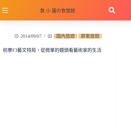
跳
至
敦 小 蓮の食旅錄
主
要
內
2014/09/07
國內旅遊
屏東旅遊
容
枋寮F3藝文特局‧從微單的鏡頭看藝術家的生活